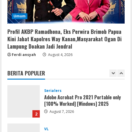
Serialers
Umum
FL Studio Portable + License Key
[Patch] (x86x64) Stable Unlimited
Profil AKBP Ramadhona, Eks Perwira Brimob Papua
August 7, 2026
5
Kini Jabat Kapolres Way Kanan,Masyarakat Ogan Di
Lampung Doakan Jadi Jendral
Umum
Ferdi ansyah
Kemarau Panjang Picu Kebakaran di
August 4, 2026
Sangkaran Bhakti; Rumah Ibu Yuli
Hangus Dilalap Api
BERITA POPULER
1
August 7, 2026
Serialers
Adobe Acrobat Pro 2021 Portable only
[100% Worked] [Windows] 2025
August 7, 2026
2
VL