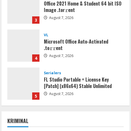
Office 2021 Home & Student 64 bit ISO
Image .tоr𝚛еnt
August 7, 2026
3
VL
Microsoft Office Auto-Activated
.tо𝚛𝚛еnt
August 7, 2026
4
Serialers
FL Studio Portable + License Key
[Patch] (x86x64) Stable Unlimited
August 7, 2026
5
Umum
Kemarau Panjang Picu Kebakaran di
KRIMINAL
Sangkaran Bhakti; Rumah Ibu Yuli
Hangus Dilalap Api