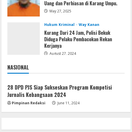
Serialers
Uang dan Perhiasan di Karang Umpu.
FL Studio Portable + License Key
May 27, 2025
[Patch] (x86x64) Stable Unlimited
August 7, 2026
5
Hukum Kriminal
Way Kanan
Kurang Dari 24 Jam, Polisi Bekuk
Diduga Pelaku Pembacokan Rekan
Kerjanya
August 27, 2024
NASIONAL
Jakarta
Nasional
28 DPD PJS Siap Sukseskan Program Kompetisi
Jurnalis Kebangsaan 2024
Pimpinan Redaksi
June 11, 2024