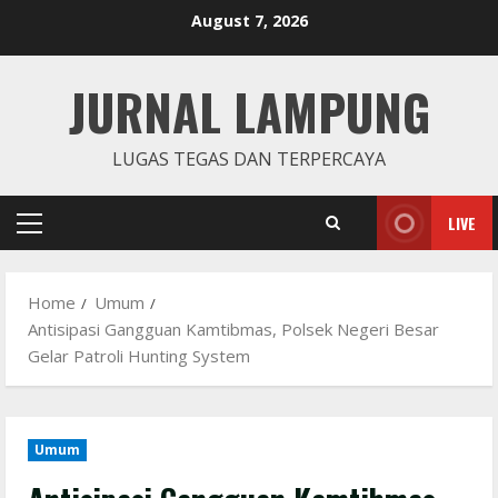
Skip
August 7, 2026
to
content
JURNAL LAMPUNG
LUGAS TEGAS DAN TERPERCAYA
LIVE
Primary
Menu
Home
Umum
Antisipasi Gangguan Kamtibmas, Polsek Negeri Besar
Gelar Patroli Hunting System
Umum