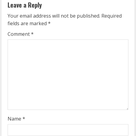
u
Leave a Reply
e
Your email address will not be published.
Required
fields are marked
*
R
Comment
*
e
a
d
i
n
g
Name
*