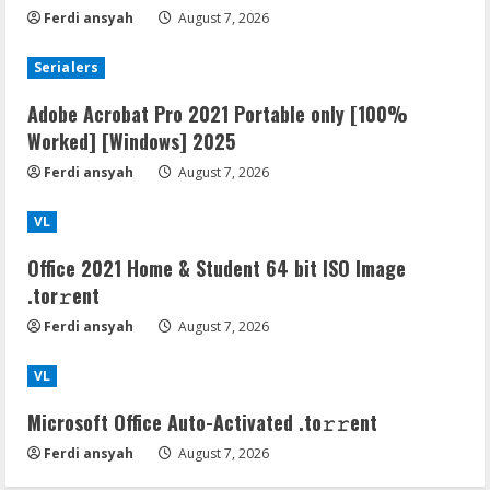
Ferdi ansyah
August 7, 2026
Serialers
Adobe Acrobat Pro 2021 Portable only [100%
Worked] [Windows] 2025
Ferdi ansyah
August 7, 2026
VL
Office 2021 Home & Student 64 bit ISO Image
.tоr𝚛еnt
Ferdi ansyah
August 7, 2026
VL
Microsoft Office Auto-Activated .tо𝚛𝚛еnt
Ferdi ansyah
August 7, 2026