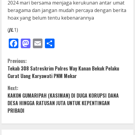
2024 mari bersama menjaga kerukunan antar umat
beragama dan jangan mudah percaya dengan berita
hoax yang belum tentu kebenarannya
(𝙅𝙇1)
Facebook
Mastodon
Email
Share
C
Previous:
Tekab 308 Satreskrim Polres Way Kanan Bekuk Pelaku
o
Curat Uang Karyawati PNM Mekar
n
Next:
KAKON GUMARIPAH (KASIMAN) DI DUGA KORUPSI DANA
t
DESA HINGGA RATUSAN JUTA UNTUK KEPENTINGAN
i
PRIBADI
n