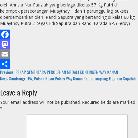
oleh Annsia Nur Fauziah yang berlaga dikelas 57 Kg Putri di
kelompok perseorangan Muaythay, dan 1 perunggu lagi sukses
diperdembahkan oleh Randi Saputra yang bertanding di kelas 60 kg
Muaythsy Putra ,” tegas Edi Saputra dan Randi Farada SP. (Ferdy)
Facebook
Mastodon
Email
Continue
Previous:
REKAP SEMENTARA PEROLEHAN MEDALI KONTINGEN WAY KANAN
Share
Next:
Sambangi TPA, Polsek Kasui Polres Way Kanan Polda Lampung Bagikan Sajadah
Reading
Leave a Reply
Your email address will not be published.
Required fields are marked
*