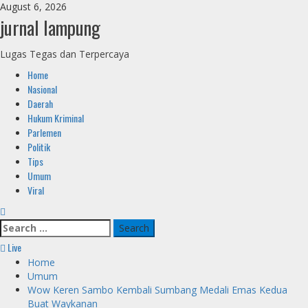
Skip
August 6, 2026
to
jurnal lampung
content
Lugas Tegas dan Terpercaya
Primary
Home
Menu
Nasional
Daerah
Hukum Kriminal
Parlemen
Politik
Tips
Umum
Viral
Search
for:
Live
Home
Umum
Wow Keren Sambo Kembali Sumbang Medali Emas Kedua
Buat Waykanan