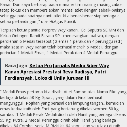
Kanan Dan saya berharap pada manajer tim masing-masing cabor
tetap fokus dan mempersiapkan mental atlet dengan sebaik-baiknya
sehingga pada saatnya nanti atlet kita benar-benar siap berlaga di
setiap pertandingan ,” ujar Hi.Agus Runcik
Terpisah ketua panitia Porprov Way kanan, Edi Saputra SE MM dan
Ketua Ontingen Randi Farada SP menerangkan bahwa, dengan
perolehan 6 Medali tersebut ( 2 emas 1 perak.dan 4 perunggu red )
maka saat ini Way Kanan telah berhasil meraih 5 Medali, dengan
perincian 1 Medali Emas, 1 Medali Perak dan 4 Medali Perunggu.
Baca Juga
Ketua Pro Jurnalis Media Siber Way
Kanan Apresiasi Prestasi Reva Radisya, Putri
Ferdiansyah, Lolos di Unila Jurusan HI
“ Medali Emas pertama kita diraih Atlet Sambo atas Nama Fikri yang
berlaga di kelas 58 Kg Sport , yang dalam Final berhasil
mengungguli Rojihan yang berasal dari lampung tengah., kemudian
emas kedua iraih oleh Enci yang bertarung dikelas women 50 kg
sambo, 1 Medali Perak Medali diraih oleh Hanif yang berlaga dikelas
55 Kg, Putra, 2 Medali Perunggu diraih oleh Hanif yang berlaga
dikelas 64 Combet serta M Rizki kls 64 sport, dan satu lagu di raih