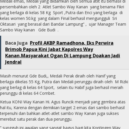
Medali emas, Medali yang diidamkan oleh semua atlit itu berhasil di
persembahkan oleh 2 Atlet Sambo Way Kanan yang benama Fikri
yang berlaga di kelas 58 Kg Sport ,Putra dan Enci yang berlaga di
kelas women 50.kg yang dalam Final berhasil mengungguli Sri
Oktasari yang berasal dari Bandar Lampung” , ujar Manager Team
Sambo Way kanan Gde Budi .
Baca Juga
Profil AKBP Ramadhona, Eks Perwira
Brimob Papua Kini Jabat Kapolres Way
Kanan,Masyarakat Ogan Di Lampung Doakan Jadi
Jendral
Masih menurut Gde Budi,, Medali Perak diraih oleh Hanif yang
berlaga dikelas 55 Kg, Putra dan Medali perunggu diraih oleh M Rizki
yang berlag di kelas 64 Sport, selain itu Habif juga berhasil meraih
perunggu di kelas 64 Combet.
Ketua KONI Way Kanan Hi. Agus Runcik menjadi yang gembira atas
hal itu, Karena dengan demikian target 2 emas dari sambo berhasil
terpenuhi dan bahkan atlet-atlet sambo Way Kanan juga sukses
merebut satu perak dan dua perunggu.
” sungguh ini awalan yang sangat bagus bagi kita Kontingen Way