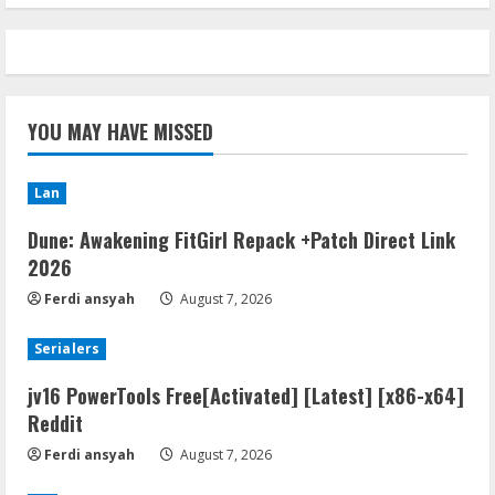
YOU MAY HAVE MISSED
Lan
Dune: Awakening FitGirl Repack +Patch Direct Link
2026
Ferdi ansyah
August 7, 2026
Serialers
jv16 PowerTools Free[Activated] [Latest] [x86-x64]
Reddit
Ferdi ansyah
August 7, 2026