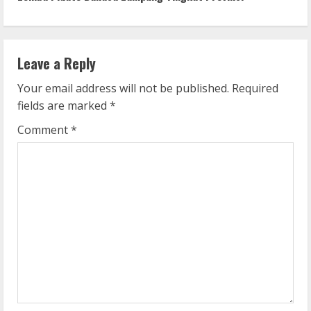
i
n
Leave a Reply
u
Your email address will not be published.
Required
e
fields are marked
*
R
Comment
*
e
a
d
i
n