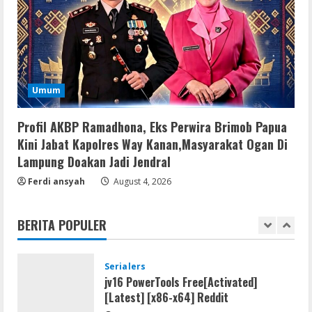
Sangkaran Bhakti; Rumah Ibu Yuli
Hangus Dilalap Api
4
August 7, 2026
Serialers
Adobe Acrobat Pro 2021 Portable only
Umum
[100% Worked] [Windows] 2025
Profil AKBP Ramadhona, Eks Perwira Brimob Papua
August 7, 2026
5
Kini Jabat Kapolres Way Kanan,Masyarakat Ogan Di
Lampung Doakan Jadi Jendral
Lan
Dune: Awakening FitGirl Repack +Patch
Ferdi ansyah
August 4, 2026
Direct Link 2026
August 7, 2026
1
BERITA POPULER
Serialers
jv16 PowerTools Free[Activated]
[Latest] [x86-x64] Reddit
August 7, 2026