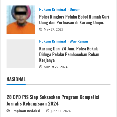
4
August 7, 2026
Hukum Kriminal
Umum
Polisi Ringkus Pelaku Bobol Rumah Curi
Serialers
Uang dan Perhiasan di Karang Umpu.
Adobe Acrobat Pro 2021 Portable only
[100% Worked] [Windows] 2025
May 27, 2025
August 7, 2026
5
Hukum Kriminal
Way Kanan
Kurang Dari 24 Jam, Polisi Bekuk
Diduga Pelaku Pembacokan Rekan
Kerjanya
August 27, 2024
NASIONAL
Jakarta
Nasional
28 DPD PJS Siap Sukseskan Program Kompetisi
Jurnalis Kebangsaan 2024
Pimpinan Redaksi
June 11, 2024