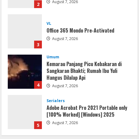
2
VL
Office 365 Mondo Pre-Activated
August 7, 2026
3
Umum
Kemarau Panjang Picu Kebakaran di
Sangkaran Bhakti; Rumah Ibu Yuli
Hangus Dilalap Api
4
August 7, 2026
Serialers
Adobe Acrobat Pro 2021 Portable only
[100% Worked] [Windows] 2025
August 7, 2026
5
Lan