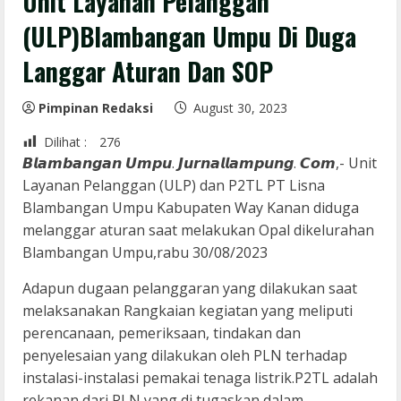
Unit Layanan Pelanggan
(ULP)Blambangan Umpu Di Duga
Langgar Aturan Dan SOP
Pimpinan Redaksi
August 30, 2023
Dilihat :
276
𝘽𝙡𝙖𝙢𝙗𝙖𝙣𝙜𝙖𝙣 𝙐𝙢𝙥𝙪. 𝙅𝙪𝙧𝙣𝙖𝙡𝙡𝙖𝙢𝙥𝙪𝙣𝙜. 𝘾𝙤𝙢,- Unit
Layanan Pelanggan (ULP) dan P2TL PT Lisna
Blambangan Umpu Kabupaten Way Kanan diduga
melanggar aturan saat melakukan Opal dikelurahan
Blambangan Umpu,rabu 30/08/2023
Adapun dugaan pelanggaran yang dilakukan saat
melaksanakan Rangkaian kegiatan yang meliputi
perencanaan, pemeriksaan, tindakan dan
penyelesaian yang dilakukan oleh PLN terhadap
instalasi-instalasi pemakai tenaga listrik.P2TL adalah
rekanan dari PLN yang di tugaskan dalam