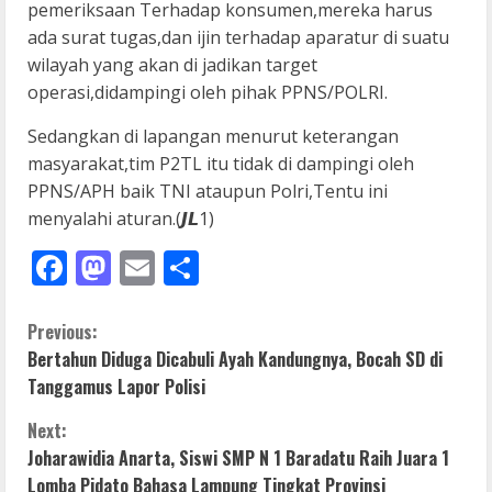
pemeriksaan Terhadap konsumen,mereka harus
ada surat tugas,dan ijin terhadap aparatur di suatu
wilayah yang akan di jadikan target
operasi,didampingi oleh pihak PPNS/POLRI.
Sedangkan di lapangan menurut keterangan
masyarakat,tim P2TL itu tidak di dampingi oleh
PPNS/APH baik TNI ataupun Polri,Tentu ini
menyalahi aturan.(𝙅𝙇1)
Facebook
Mastodon
Email
Share
C
Previous:
Bertahun Diduga Dicabuli Ayah Kandungnya, Bocah SD di
o
Tanggamus Lapor Polisi
n
Next:
Joharawidia Anarta, Siswi SMP N 1 Baradatu Raih Juara 1
t
Lomba Pidato Bahasa Lampung Tingkat Provinsi