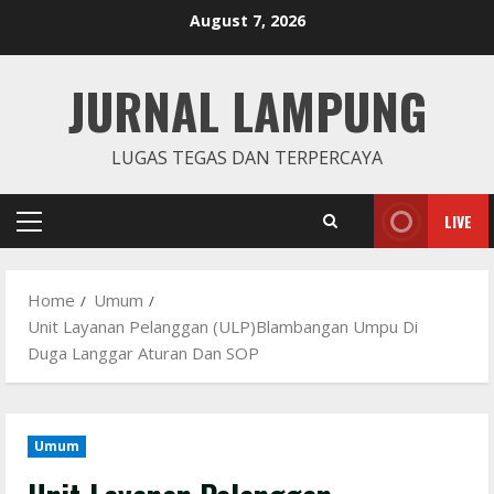
Skip
August 7, 2026
to
content
JURNAL LAMPUNG
LUGAS TEGAS DAN TERPERCAYA
LIVE
Primary
Menu
Home
Umum
Unit Layanan Pelanggan (ULP)Blambangan Umpu Di
Duga Langgar Aturan Dan SOP
Umum