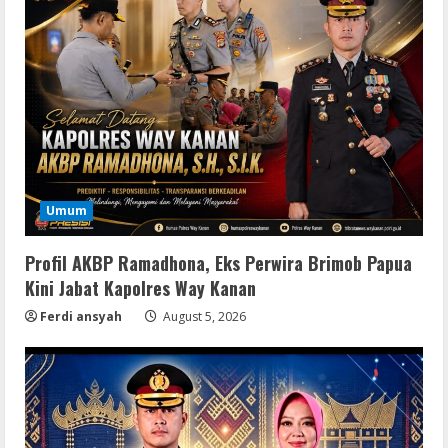
Serialers
jv16 PowerTools Free[Activated]
[Latest] [x86-x64] Reddit
Umum
August 7, 2026
2
Profil AKBP Ramadhona, Eks Perwira Brimob Papua
Kini Jabat Kapolres Way Kanan
VL
Ferdi ansyah
August 5, 2026
Office 365 Mondo Pre-Activated
August 7, 2026
3
Umum
Kemarau Panjang Picu Kebakaran di