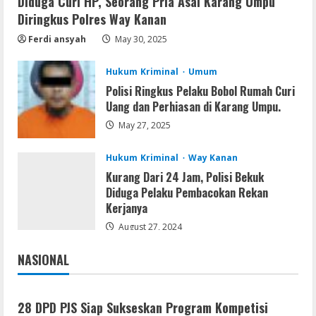
Diduga Curi HP, Seorang Pria Asal Karang Umpu
Serialers
Diringkus Polres Way Kanan
FL Studio Portable + License Key
[Patch] (x86x64) Stable Unlimited
Ferdi ansyah
May 30, 2025
August 7, 2026
5
Hukum Kriminal
Umum
Polisi Ringkus Pelaku Bobol Rumah Curi
Uang dan Perhiasan di Karang Umpu.
May 27, 2025
Hukum Kriminal
Way Kanan
Kurang Dari 24 Jam, Polisi Bekuk
Diduga Pelaku Pembacokan Rekan
Kerjanya
August 27, 2024
NASIONAL
Jakarta
Nasional
28 DPD PJS Siap Sukseskan Program Kompetisi