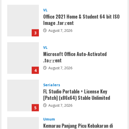
Office 2021 Home & Student 64 bit ISO
Image .tоr𝚛еnt
August 7, 2026
3
VL
Microsoft Office Auto-Activated
.tо𝚛𝚛еnt
August 7, 2026
4
Serialers
FL Studio Portable + License Key
[Patch] (x86x64) Stable Unlimited
August 7, 2026
5
Umum
Kemarau Panjang Picu Kebakaran di
Sangkaran Bhakti; Rumah Ibu Yuli
Hangus Dilalap Api