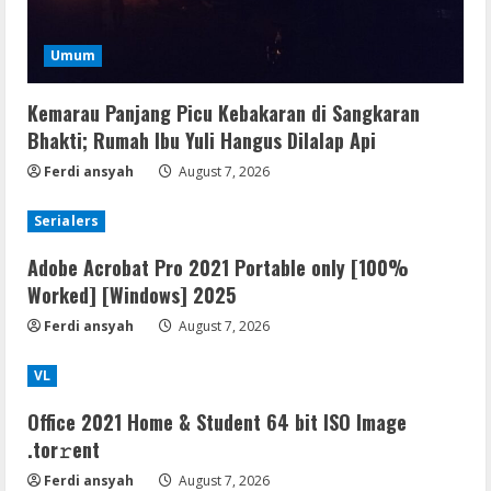
Umum
Kemarau Panjang Picu Kebakaran di Sangkaran
Bhakti; Rumah Ibu Yuli Hangus Dilalap Api
Ferdi ansyah
August 7, 2026
Serialers
Adobe Acrobat Pro 2021 Portable only [100%
Worked] [Windows] 2025
Ferdi ansyah
August 7, 2026
VL
Office 2021 Home & Student 64 bit ISO Image
.tоr𝚛еnt
Ferdi ansyah
August 7, 2026