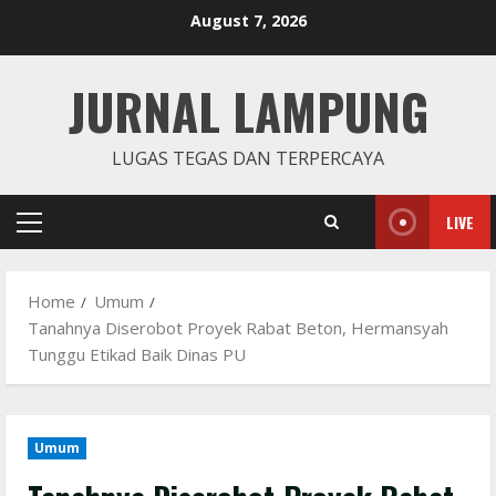
Skip
August 7, 2026
to
content
JURNAL LAMPUNG
LUGAS TEGAS DAN TERPERCAYA
LIVE
Primary
Menu
Home
Umum
Tanahnya Diserobot Proyek Rabat Beton, Hermansyah
Tunggu Etikad Baik Dinas PU
Umum