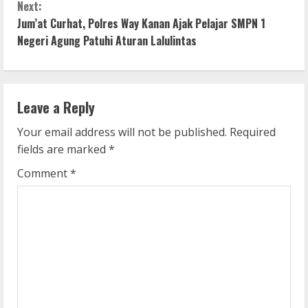
n
Next:
Jum’at Curhat, Polres Way Kanan Ajak Pelajar SMPN 1
t
Negeri Agung Patuhi Aturan Lalulintas
i
n
Leave a Reply
u
Your email address will not be published.
Required
e
fields are marked
*
R
Comment
*
e
a
d
i