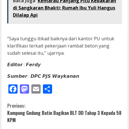
Baca Juga
Kemarau Panjang Picu Kebakaran
di Sangkaran Bhakti; Rumah Ibu Yuli Hangus
Dilalap Api
“Saya tunggu itikad baiknya dari kantor PU untuk
klarifikasi terkait pekerjaan rambat beton yang
sudah selesai itu,” ujarnya.
𝙀𝙙𝙞𝙩𝙤𝙧 : 𝙁𝙚𝙧𝙙𝙮
𝙎𝙪𝙢𝙗𝙚𝙧 : 𝘿𝙋𝘾 𝙋𝙅𝙎 𝙒𝙖𝙮𝙠𝙖𝙣𝙖𝙣
Facebook
Mastodon
Email
Share
C
Previous:
Kampung Gedung Batin Bagikan BLT DD Tahap 3 Kepada 58
o
KPM