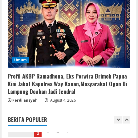
4
Serialers
FL Studio Portable + License Key
[Patch] (x86x64) Stable Unlimited
August 7, 2026
5
Umum
Umum
Kemarau Panjang Picu Kebakaran di
Sangkaran Bhakti; Rumah Ibu Yuli
Hangus Dilalap Api
Profil AKBP Ramadhona, Eks Perwira Brimob Papua
1
Kini Jabat Kapolres Way Kanan,Masyarakat Ogan Di
August 7, 2026
Lampung Doakan Jadi Jendral
Serialers
Ferdi ansyah
August 4, 2026
Adobe Acrobat Pro 2021 Portable only
[100% Worked] [Windows] 2025
BERITA POPULER
August 7, 2026
2
VL