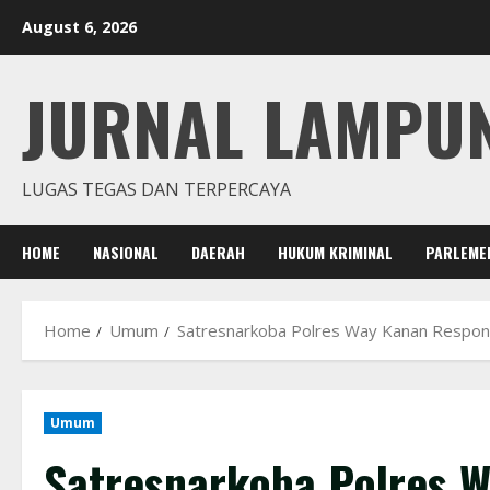
Skip
August 6, 2026
to
content
JURNAL LAMPU
LUGAS TEGAS DAN TERPERCAYA
HOME
NASIONAL
DAERAH
HUKUM KRIMINAL
PARLEME
Home
Umum
Satresnarkoba Polres Way Kanan Respon
Umum
Satresnarkoba Polres 