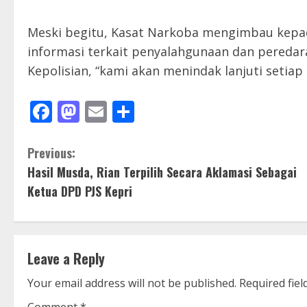
Meski begitu, Kasat Narkoba mengimbau kepa
informasi terkait penyalahgunaan dan pereda
Kepolisian, “kami akan menindak lanjuti setiap 
Facebook
Mastodon
Email
Share
C
Previous:
Hasil Musda, Rian Terpilih Secara Aklamasi Sebagai
o
Ketua DPD PJS Kepri
n
t
Leave a Reply
i
Your email address will not be published.
Required fie
n