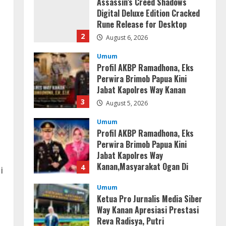
Assassin’s Creed Shadows
Digital Deluxe Edition Cracked
Rune Release for Desktop
2
August 6, 2026
Umum
Profil AKBP Ramadhona, Eks
Perwira Brimob Papua Kini
Jabat Kapolres Way Kanan
3
August 5, 2026
Umum
Profil AKBP Ramadhona, Eks
Perwira Brimob Papua Kini
Jabat Kapolres Way
Kanan,Masyarakat Ogan Di
4
i
Lampung Doakan Jadi Jendral
Umum
August 4, 2026
Ketua Pro Jurnalis Media Siber
Way Kanan Apresiasi Prestasi
Reva Radisya, Putri