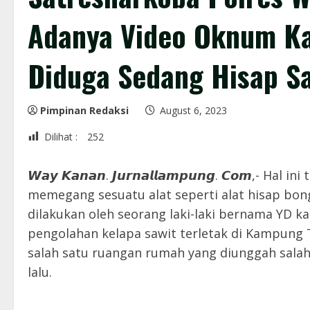
Adanya Video Oknum K
Diduga Sedang Hisap S
Pimpinan Redaksi
August 6, 2023
Dilihat :
252
𝙒𝙖𝙮 𝙆𝙖𝙣𝙖𝙣. 𝙅𝙪𝙧𝙣𝙖𝙡𝙡𝙖𝙢𝙥𝙪𝙣𝙜. 𝘾𝙤𝙢,
memegang sesuatu alat seperti alat hisap bong
dilakukan oleh seorang laki-laki bernama YD 
pengolahan kelapa sawit terletak di Kampung
salah satu ruangan rumah yang diunggah salah 
lalu.