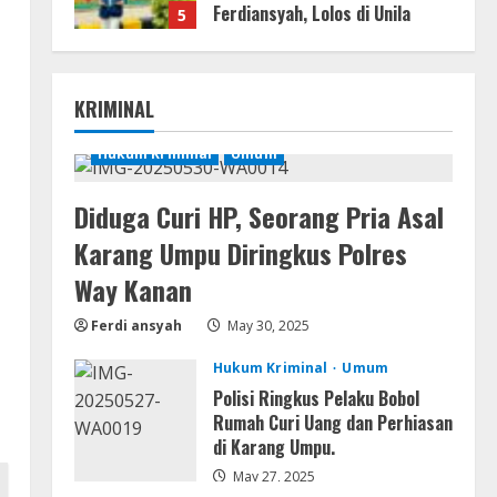
Ferdiansyah, Lolos di Unila
5
Jurusan HI
n
August 4, 2026
Serialers
Ableton Live Crack + Portable
KRIMINAL
Windows 10 (x32x64)
August 6, 2026
Hukum Kriminal
Umum
1
Lan
Diduga Curi HP, Seorang Pria Asal
Assassin’s Creed Shadows
Karang Umpu Diringkus Polres
Digital Deluxe Edition Cracked
Rune Release for Desktop
Way Kanan
2
August 6, 2026
Ferdi ansyah
May 30, 2025
Umum
Hukum Kriminal
Umum
Profil AKBP Ramadhona, Eks
Perwira Brimob Papua Kini
Polisi Ringkus Pelaku Bobol
Jabat Kapolres Way Kanan
Rumah Curi Uang dan Perhiasan
di Karang Umpu.
3
August 5, 2026
May 27, 2025
Umum