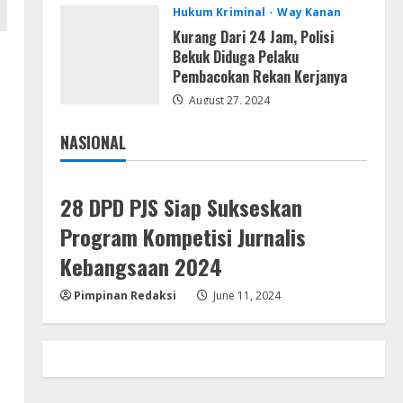
Hukum Kriminal
Way Kanan
Profil AKBP Ramadhona, Eks
Perwira Brimob Papua Kini
Kurang Dari 24 Jam, Polisi
Jabat Kapolres Way
Bekuk Diduga Pelaku
Kanan,Masyarakat Ogan Di
Pembacokan Rekan Kerjanya
4
Lampung Doakan Jadi Jendral
August 27, 2024
Umum
August 4, 2026
Ketua Pro Jurnalis Media Siber
NASIONAL
Way Kanan Apresiasi Prestasi
Jakarta
Nasional
Reva Radisya, Putri
Ferdiansyah, Lolos di Unila
5
28 DPD PJS Siap Sukseskan
Jurusan HI
Program Kompetisi Jurnalis
August 4, 2026
Kebangsaan 2024
Pimpinan Redaksi
June 11, 2024