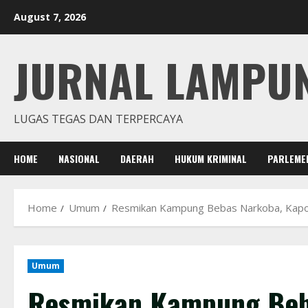
Skip
August 7, 2026
to
content
JURNAL LAMPU
LUGAS TEGAS DAN TERPERCAYA
HOME
NASIONAL
DAERAH
HUKUM KRIMINAL
PARLEME
Home
Umum
Resmikan Kampung Bebas Narkoba, Kapol
Umum
Resmikan Kampung Beb