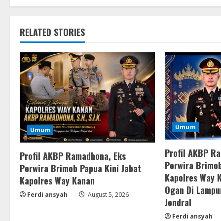
RELATED STORIES
Umum
Umum
Profil AKBP R
Profil AKBP Ramadhona, Eks
Perwira Brimob
Perwira Brimob Papua Kini Jabat
Kapolres Way 
Kapolres Way Kanan
Ogan Di Lampu
Ferdi ansyah
August 5, 2026
Jendral
Ferdi ansyah