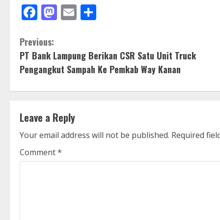
Facebook
Mastodon
Email
Share
C
Previous:
PT Bank Lampung Berikan CSR Satu Unit Truck
o
Pengangkut Sampah Ke Pemkab Way Kanan
n
t
Leave a Reply
i
Your email address will not be published.
Required fie
n
Comment
*
u
e
R