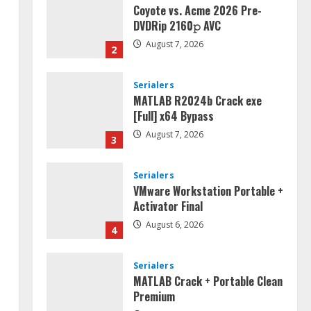
Coyote vs. Acme 2026 Pre-
DVDRip 2160𝚙 AVC
August 7, 2026
2
Serialers
MATLAB R2024b Crack exe
[Full] x64 Bypass
August 7, 2026
3
Serialers
VMware Workstation Portable +
Activator Final
August 6, 2026
4
Serialers
MATLAB Crack + Portable Clean
Premium