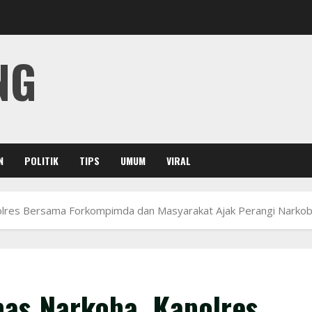
NG
N
POLITIK
TIPS
UMUM
VIRAL
res Bersama Forkompimda dan Masyarakat Ajak Perangi Narkob
as Narkoba, Kapolres