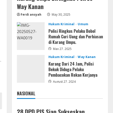
Serialers
Way Kanan
VMware Workstation Portable +
Activator Final
Ferdi ansyah
May 30, 2025
August 6, 2026
4
Hukum Kriminal
Umum
Polisi Ringkus Pelaku Bobol
Serialers
Rumah Curi Uang dan Perhiasan
MATLAB Crack + Portable Clean
di Karang Umpu.
Premium
May 27, 2025
August 6, 2026
5
Hukum Kriminal
Way Kanan
.
Kurang Dari 24 Jam, Polisi
Bekuk Diduga Pelaku
Pembacokan Rekan Kerjanya
August 27, 2024
NASIONAL
Jakarta
Nasional
28 DPD PJS Siap Sukseskan