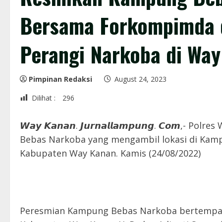
Bersama Forkompimda 
Perangi Narkoba di Wa
Pimpinan Redaksi
August 24, 2023
Dilihat :
296
𝙒𝙖𝙮 𝙆𝙖𝙣𝙖𝙣. 𝙅𝙪𝙧𝙣𝙖𝙡𝙡𝙖𝙢𝙥𝙪𝙣𝙜. 𝘾𝙤
Bebas Narkoba yang mengambil lokasi di K
Kabupaten Way Kanan. Kamis (24/08/2022)
Peresmian Kampung Bebas Narkoba bertempat 