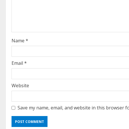
e
a
d
i
Name
*
n
g
Email
*
Website
Save my name, email, and website in this browser f