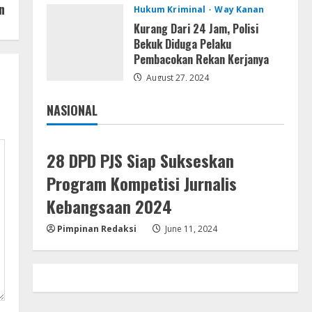
n
Hukum Kriminal
Way Kanan
Kemarau Panjang Picu
Kebakaran di Sangkaran
Kurang Dari 24 Jam, Polisi
Bhakti; Rumah Ibu Yuli Hangus
Bekuk Diduga Pelaku
Dilalap Api
Pembacokan Rekan Kerjanya
4
August 7, 2026
August 27, 2024
Serialers
Adobe Acrobat Pro 2021
NASIONAL
Portable only [100% Worked]
Jakarta
Nasional
[Windows] 2025
5
August 7, 2026
28 DPD PJS Siap Sukseskan
Program Kompetisi Jurnalis
Kebangsaan 2024
Pimpinan Redaksi
June 11, 2024