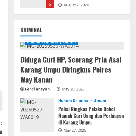
5
August 7, 2026
Lan
Dune: Awakening FitGirl Repack
KRIMINAL
+Patch Direct Link 2026
August 7, 2026
Hukum Kriminal
Umum
1
Serialers
Diduga Curi HP, Seorang Pria Asal
jv16 PowerTools
Karang Umpu Diringkus Polres
Free[Activated] [Latest] [x86-
x64] Reddit
Way Kanan
2
August 7, 2026
Ferdi ansyah
May 30, 2025
VL
Hukum Kriminal
Umum
Office 365 Mondo Pre-
Polisi Ringkus Pelaku Bobol
Activated
Rumah Curi Uang dan Perhiasan
August 7, 2026
di Karang Umpu.
:
3
a
May 27, 2025
Umum