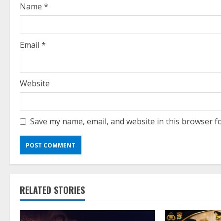
i
Name
*
n
g
Email
*
Website
Save my name, email, and website in this browser f
RELATED STORIES