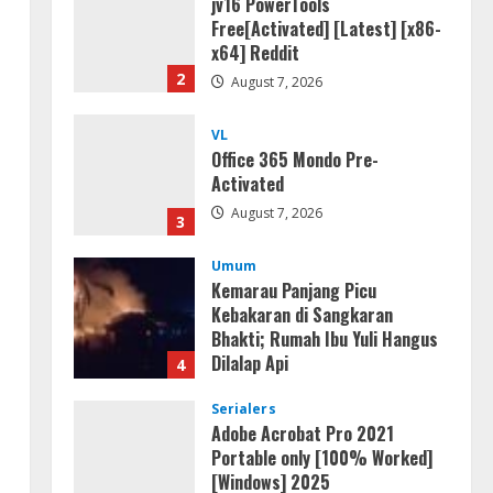
jv16 PowerTools
Free[Activated] [Latest] [x86-
x64] Reddit
2
August 7, 2026
VL
Office 365 Mondo Pre-
Activated
August 7, 2026
3
Umum
Kemarau Panjang Picu
Kebakaran di Sangkaran
Bhakti; Rumah Ibu Yuli Hangus
Dilalap Api
4
August 7, 2026
Serialers
Adobe Acrobat Pro 2021
Portable only [100% Worked]
[Windows] 2025