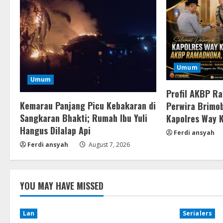
Umum
Umum
Profil AKBP R
Kemarau Panjang Picu Kebakaran di
Perwira Brimob
Sangkaran Bhakti; Rumah Ibu Yuli
Kapolres Way 
Hangus Dilalap Api
Ferdi ansyah
Ferdi ansyah
August 7, 2026
YOU MAY HAVE MISSED
Lan
Serialers