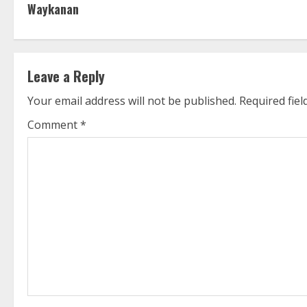
o
Waykanan
n
t
Leave a Reply
i
Your email address will not be published.
Required fie
n
Comment
*
u
e
R
e
a
d