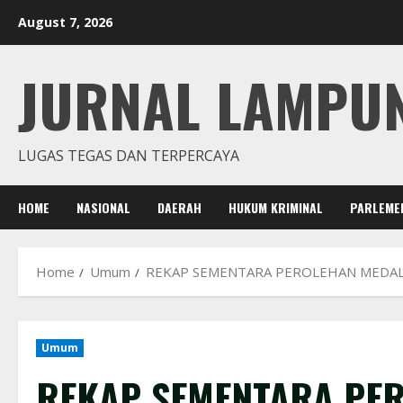
Skip
August 7, 2026
to
content
JURNAL LAMPU
LUGAS TEGAS DAN TERPERCAYA
HOME
NASIONAL
DAERAH
HUKUM KRIMINAL
PARLEME
Home
Umum
REKAP SEMENTARA PEROLEHAN MEDAL
Umum
REKAP SEMENTARA PE