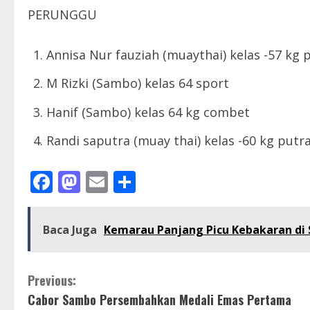
PERUNGGU
Annisa Nur fauziah (muaythai) kelas -57 kg p
M Rizki (Sambo) kelas 64 sport
Hanif (Sambo) kelas 64 kg combet
Randi saputra (muay thai) kelas -60 kg putr
Facebook
Mastodon
Email
Share
Baca Juga
Kemarau Panjang Picu Kebakaran di S
C
Previous:
Cabor Sambo Persembahkan Medali Emas Pertama