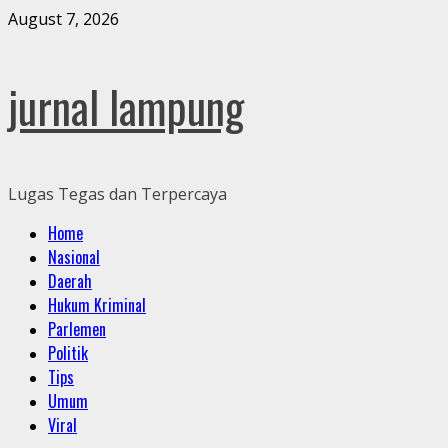
Skip
August 7, 2026
to
content
jurnal lampung
Lugas Tegas dan Terpercaya
Primary
Home
Menu
Nasional
Daerah
Hukum Kriminal
Parlemen
Politik
Tips
Umum
Viral