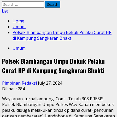
Search
for:
Live
Home
Umum
Polsek Blambangan Umpu Bekuk Pelaku Curat HP
di Kampung Sangkaran Bhakti
Umum
Polsek Blambangan Umpu Bekuk Pelaku
Curat HP di Kampung Sangkaran Bhakti
Pimpinan Redaksi
July 27, 2024
Dilihat :
284
Waykanan. Jurnallampung. Com, -Tekab 308 PRESISI
Polsek Blambangan Umpu Polres Way Kanan membekuk
pelaku diduga melakukan tindak pidana curat (pencurian
dengan pemberatan) Handphone di Kampung Sangkaran