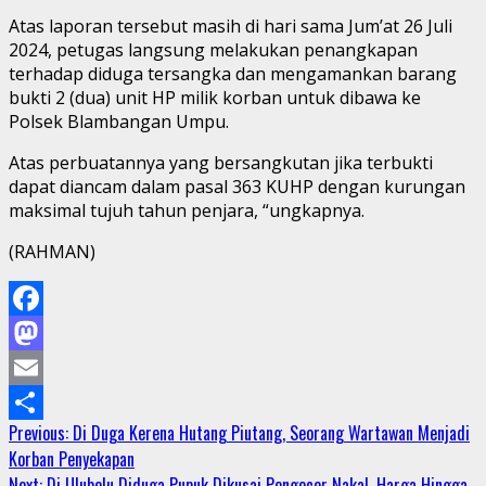
Atas laporan tersebut masih di hari sama Jum’at 26 Juli
2024, petugas langsung melakukan penangkapan
terhadap diduga tersangka dan mengamankan barang
bukti 2 (dua) unit HP milik korban untuk dibawa ke
Polsek Blambangan Umpu.
Atas perbuatannya yang bersangkutan jika terbukti
dapat diancam dalam pasal 363 KUHP dengan kurungan
maksimal tujuh tahun penjara, “ungkapnya.
(RAHMAN)
Facebook
Mastodon
Email
Continue
Previous:
Di Duga Kerena Hutang Piutang, Seorang Wartawan Menjadi
Share
Korban Penyekapan
Reading
Next:
Di Ulubelu Diduga Pupuk Dikusai Pengecer Nakal, Harga Hingga