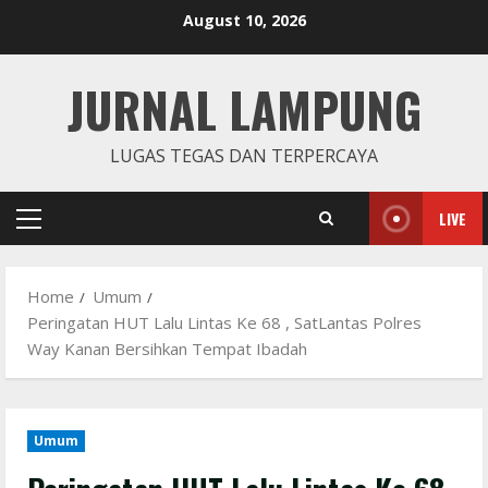
Skip
August 10, 2026
to
content
JURNAL LAMPUNG
LUGAS TEGAS DAN TERPERCAYA
LIVE
Primary
Menu
Home
Umum
Peringatan HUT Lalu Lintas Ke 68 , SatLantas Polres
Way Kanan Bersihkan Tempat Ibadah
Umum