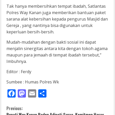
Tak hanya membersihkan tempat ibadah, Satlantas
Polres Way Kanan juga memberikan bantuan paket
sarana alat kebersihan kepada pengurus Masjid dan
Gereja , yang nantinya bisa digunakan untuk
keperluan bersih-bersih.
Mudah-mudahan dengan bakti sosial ini dapat
menjalin sinergitas antara kita dengan tokoh agama
maupun para jemaah di tempat ibadah tersebut,”
Imbuhnya.
Editor : Ferdy
Sumbee : Humas Polres Wk
Facebook
Mastodon
Email
Share
C
Previous:
Bupati Way Kanan Raden Adipati Surya, Komitmen Harus