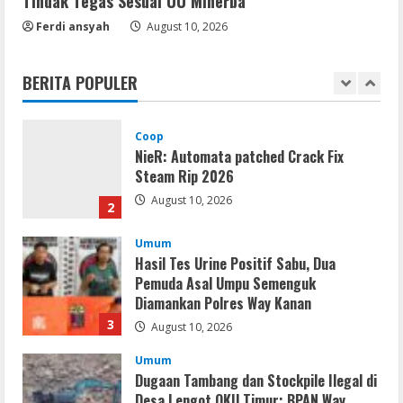
Tindak Tegas Sesuai UU Minerba
Coop
Ferdi ansyah
August 10, 2026
NieR: Automata patched Crack Fix
Steam Rip 2026
BERITA POPULER
August 10, 2026
2
Umum
Hasil Tes Urine Positif Sabu, Dua
Pemuda Asal Umpu Semenguk
Diamankan Polres Way Kanan
3
August 10, 2026
Umum
Dugaan Tambang dan Stockpile Ilegal di
Desa Lengot OKU Timur; BPAN Way
Kanan Desak APH Tindak Tegas Sesuai
UU Minerba
4
August 10, 2026
Resettools
CuteFTP Professional Free[Activated]