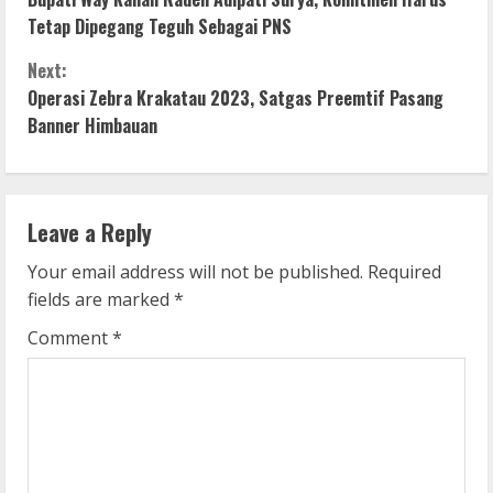
o
Tetap Dipegang Teguh Sebagai PNS
n
Next:
Operasi Zebra Krakatau 2023, Satgas Preemtif Pasang
t
Banner Himbauan
i
n
Leave a Reply
u
Your email address will not be published.
Required
e
fields are marked
*
R
Comment
*
e
a
d