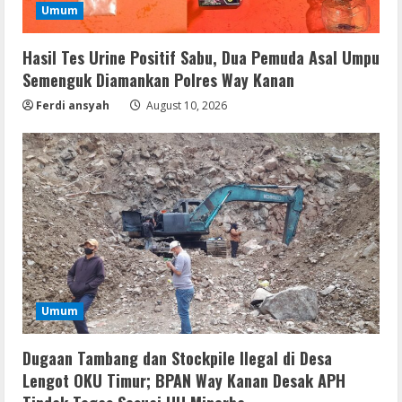
Diamankan Polres Way Kanan
Umum
3
August 10, 2026
Hasil Tes Urine Positif Sabu, Dua Pemuda Asal Umpu
Umum
Semenguk Diamankan Polres Way Kanan
Dugaan Tambang dan Stockpile Ilegal di
Desa Lengot OKU Timur; BPAN Way
Ferdi ansyah
August 10, 2026
Kanan Desak APH Tindak Tegas Sesuai
UU Minerba
4
August 10, 2026
Resettools
CuteFTP Professional Free[Activated]
Universal (x86x64)
August 10, 2026
5
Umum
Umum
Gagalkan Peredaran Sabu di Umpu
Semenguk, Satresnarkoba Polres Way
Kanan Amankan Terduga Pengedar
Dugaan Tambang dan Stockpile Ilegal di Desa
1
Lengot OKU Timur; BPAN Way Kanan Desak APH
August 10, 2026