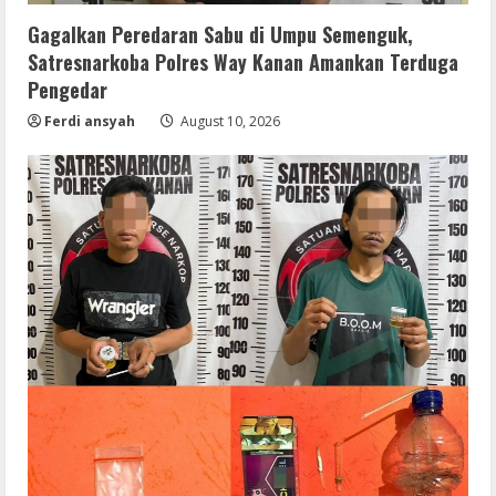
Gagalkan Peredaran Sabu di Umpu Semenguk,
Satresnarkoba Polres Way Kanan Amankan Terduga
Pengedar
Ferdi ansyah
August 10, 2026
Coop
NieR: Automata patched Crack Fix
Steam Rip 2026
August 10, 2026
2
Umum
Hasil Tes Urine Positif Sabu, Dua
Pemuda Asal Umpu Semenguk