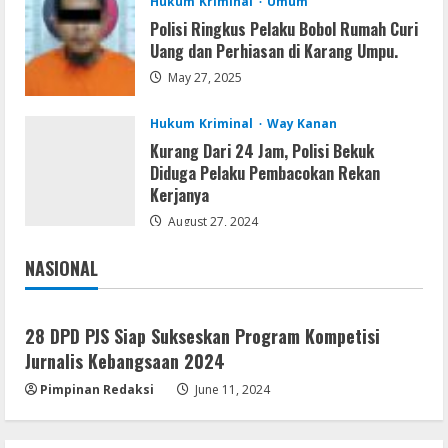
Hukum Kriminal
Umum
Umum
Polisi Ringkus Pelaku Bobol Rumah Curi
Dugaan Tambang dan Stockpile Ilegal di
Uang dan Perhiasan di Karang Umpu.
Desa Lengot OKU Timur; BPAN Way
May 27, 2025
Kanan Desak APH Tindak Tegas Sesuai
UU Minerba
4
Hukum Kriminal
Way Kanan
August 10, 2026
Kurang Dari 24 Jam, Polisi Bekuk
Resettools
Diduga Pelaku Pembacokan Rekan
CuteFTP Professional Free[Activated]
Kerjanya
Universal (x86x64)
August 27, 2024
August 10, 2026
5
NASIONAL
Jakarta
Nasional
28 DPD PJS Siap Sukseskan Program Kompetisi
Jurnalis Kebangsaan 2024
Pimpinan Redaksi
June 11, 2024