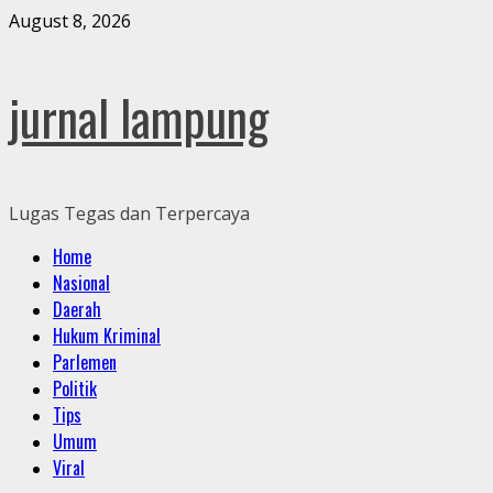
Skip
August 8, 2026
to
content
jurnal lampung
Lugas Tegas dan Terpercaya
Primary
Home
Menu
Nasional
Daerah
Hukum Kriminal
Parlemen
Politik
Tips
Umum
Viral