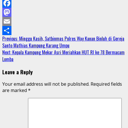
Facebook
Mastodon
Email
Continue
Previous:
Minggu Kasih, Satbinmas Polres Way Kanan Binluh di Gereja
Share
Santo Mathias Kampung Karang Umpu
Reading
Next:
Kepala Kampung Mekar Asri Meriahkan HUT RI ke 78 Bermacam
Lomba
Leave a Reply
Your email address will not be published.
Required fields
are marked
*