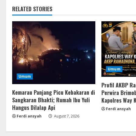
RELATED STORIES
Umum
Umum
Profil AKBP R
Kemarau Panjang Picu Kebakaran di
Perwira Brimob
Sangkaran Bhakti; Rumah Ibu Yuli
Kapolres Way 
Hangus Dilalap Api
Ferdi ansyah
Ferdi ansyah
August 7, 2026