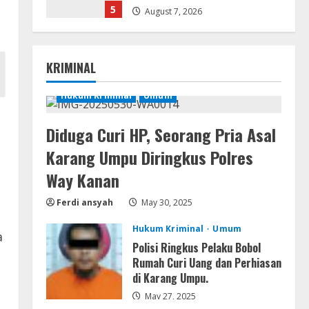
5
August 7, 2026
Resettools
Vpn One Click Cracked x86-x64
KRIMINAL
[no Virus]
August 8, 2026
Hukum Kriminal
Umum
1
Resettools
Diduga Curi HP, Seorang Pria Asal
GraphPad Prism Academic &
Karang Umpu Diringkus Polres
Corporate Cracked x86-x64 [no
Virus]
Way Kanan
2
August 8, 2026
Ferdi ansyah
May 30, 2025
Hukum Kriminal
Umum
a
Remux
Polisi Ringkus Pelaku Bobol
August 7, 2026
Rumah Curi Uang dan Perhiasan
di Karang Umpu.
3
May 27, 2025