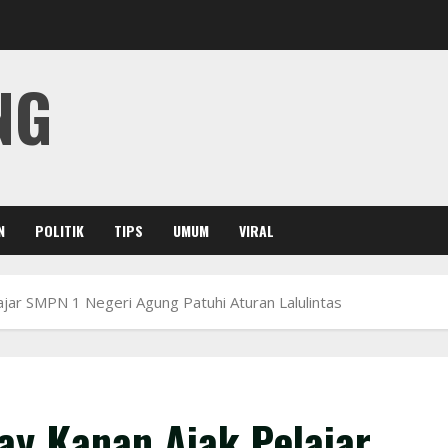
NG
N
POLITIK
TIPS
UMUM
VIRAL
ajar SMPN 1 Negeri Agung Patuhi Aturan Lalulintas
ay Kanan Ajak Pelajar