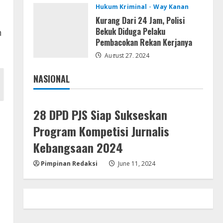
Lan
Hukum Kriminal
Way Kanan
Dune: Awakening FitGirl Repack
Kurang Dari 24 Jam, Polisi
+Patch Direct Link 2026
Bekuk Diduga Pelaku
n
August 7, 2026
Pembacokan Rekan Kerjanya
4
August 27, 2024
Serialers
jv16 PowerTools
NASIONAL
Free[Activated] [Latest] [x86-
Jakarta
Nasional
x64] Reddit
5
August 7, 2026
28 DPD PJS Siap Sukseskan
Program Kompetisi Jurnalis
Kebangsaan 2024
Pimpinan Redaksi
June 11, 2024