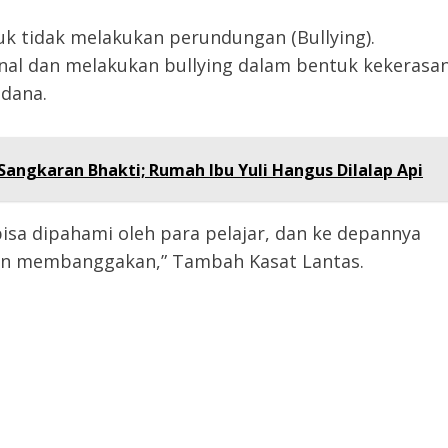
k tidak melakukan perundungan (Bullying).
inal dan melakukan bullying dalam bentuk kekerasa
idana.
angkaran Bhakti; Rumah Ibu Yuli Hangus Dilalap Api
bisa dipahami oleh para pelajar, dan ke depannya
dan membanggakan,” Tambah Kasat Lantas.