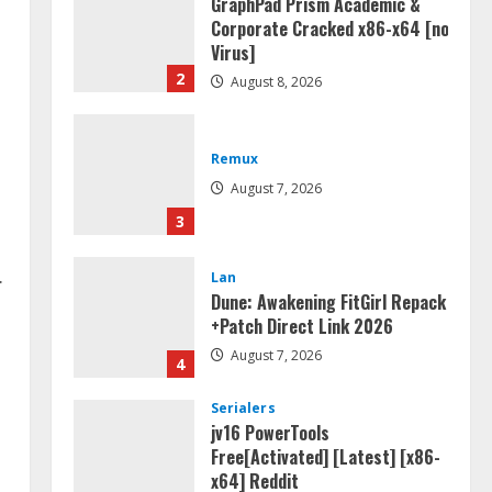
GraphPad Prism Academic &
Corporate Cracked x86-x64 [no
Virus]
2
August 8, 2026
Remux
August 7, 2026
3
.
Lan
Dune: Awakening FitGirl Repack
+Patch Direct Link 2026
August 7, 2026
4
Serialers
jv16 PowerTools
Free[Activated] [Latest] [x86-
x64] Reddit