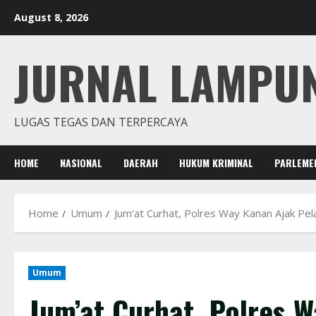
Skip
August 8, 2026
to
content
JURNAL LAMPU
LUGAS TEGAS DAN TERPERCAYA
HOME
NASIONAL
DAERAH
HUKUM KRIMINAL
PARLEME
Home
Umum
Jum’at Curhat, Polres Way Kanan Ajak Pel
Umum
Jum’at Curhat, Polres W