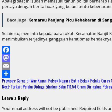
Apalagi saat ini sudah memasuki tahun politik berharap 
percaya dengan berita hoax yang belum tentu kebenaran
Baca Juga
Kemarau Panjang Picu Kebakaran di Sangk
Selain itu, meminta kepada para tokoh Kecamatan Banjit 
menimbulkan terjadinya gangguan kamtibmas hendaknya se
Facebook
Mastodon
Email
Continue
Previous:
Curas di Way Kanan: Polsek Negara Batin Bekuk Pelaku Curas
Share
Next:
Terkait Pelaku Diduga Edarkan Sabu 111,54 Gram Diringkus Polr
Reading
Leave a Reply
Your email address will not be published.
Required fields 