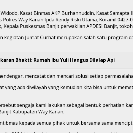
 Widodo, Kasat Binmas AKP Burhannuddin, Kasat Samapta IP
s Polres Way Kanan Ipda Rendy Riski Utama, Koramil 0427-05 
t, Kepala Puskesmas Banjit perwakilan APDESI Banjit, toko
giatan Jum’at Curhat merupakan salah satu program dari b
aran Bhakti; Rumah Ibu Yuli Hangus Dilalap Api
ndengar, mencatat dan mencari solusi setiap permasalaha
at yang ada diwilayah yang kemudian kita bisa untuk memet
 tersebut sengaja kami lakukan sebagai bentuk perhatian k
anjit Kabupaten Way Kanan.
tibmas kepada semua pihak untuk bersama sama menciptak