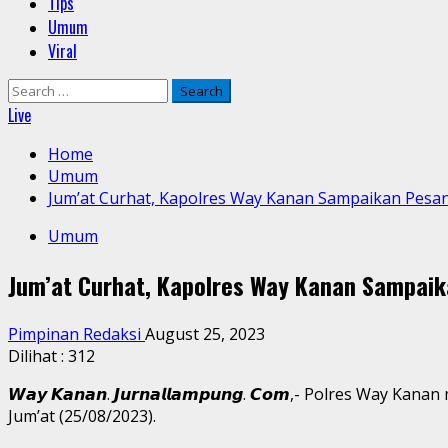
Tips
Umum
Viral
Search
for:
Live
Home
Umum
Jum’at Curhat, Kapolres Way Kanan Sampaikan Pesan
Umum
Jum’at Curhat, Kapolres Way Kanan Sampaik
Pimpinan Redaksi
August 25, 2023
Dilihat :
312
𝙒𝙖𝙮 𝙆𝙖𝙣𝙖𝙣. 𝙅𝙪𝙧𝙣𝙖𝙡𝙡𝙖𝙢𝙥𝙪𝙣𝙜. 𝘾𝙤𝙢,- Polre
Jum’at (25/08/2023).