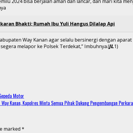
Pemilu 2024 bisa berjalan aman dan lancar, dan mari kita
nya
aran Bhakti; Rumah Ibu Yuli Hangus Dilalap Api
Kabupaten Way Kanan agar selalu bersinergi dengan aparat 
gera melapor ke Polsek Terdekat,” Imbuhnya.(𝙅𝙇1)
 Sepeda Motor
es Way Kanan, Kapolres Minta Semua Pihak Dukung Pengembangan Perkar
are marked
*