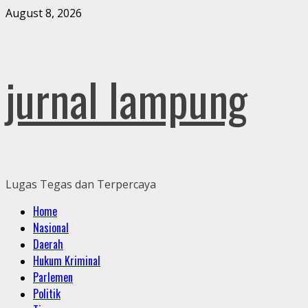
Skip
August 8, 2026
to
content
jurnal lampung
Lugas Tegas dan Terpercaya
Primary
Home
Menu
Nasional
Daerah
Hukum Kriminal
Parlemen
Politik