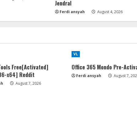
Jendral
Ferdi ansyah
August 4, 2026
VL
ools Free[Activated]
Office 365 Mondo Pre-Activ
x86-x64] Reddit
Ferdi ansyah
August 7, 20
ah
August 7, 2026