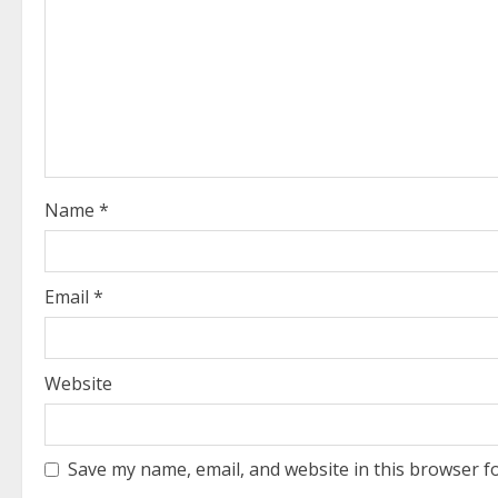
R
e
a
d
i
Name
*
n
g
Email
*
Website
Save my name, email, and website in this browser f