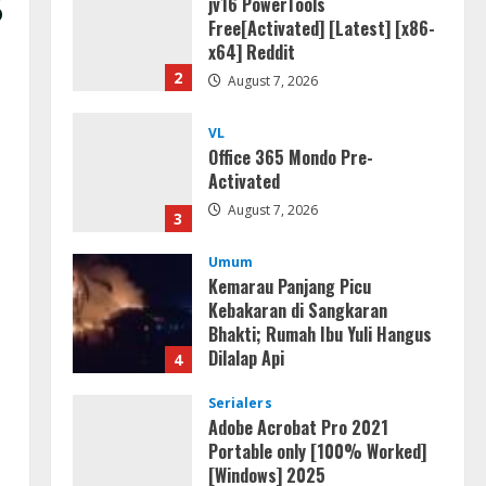
jv16 PowerTools
Free[Activated] [Latest] [x86-
x64] Reddit
2
August 7, 2026
VL
Office 365 Mondo Pre-
Activated
August 7, 2026
3
Umum
Kemarau Panjang Picu
Kebakaran di Sangkaran
Bhakti; Rumah Ibu Yuli Hangus
Dilalap Api
4
August 7, 2026
Serialers
Adobe Acrobat Pro 2021
Portable only [100% Worked]
[Windows] 2025