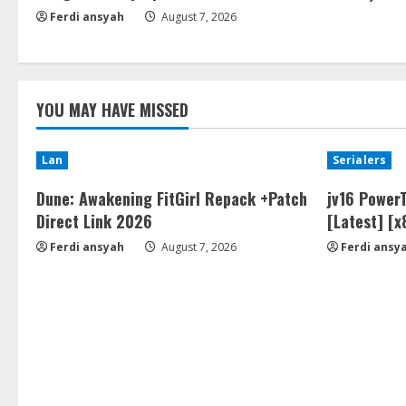
Ferdi ansyah
August 7, 2026
YOU MAY HAVE MISSED
Lan
Serialers
Dune: Awakening FitGirl Repack +Patch
jv16 PowerT
Direct Link 2026
[Latest] [
Ferdi ansyah
August 7, 2026
Ferdi ansy