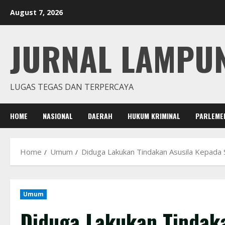
Skip
August 7, 2026
to
content
JURNAL LAMPU
LUGAS TEGAS DAN TERPERCAYA
HOME
NASIONAL
DAERAH
HUKUM KRIMINAL
PARLEME
Home
Umum
Diduga Lakukan Tindakan Asusila Kepada 
Umum
Diduga Lakukan Tindak