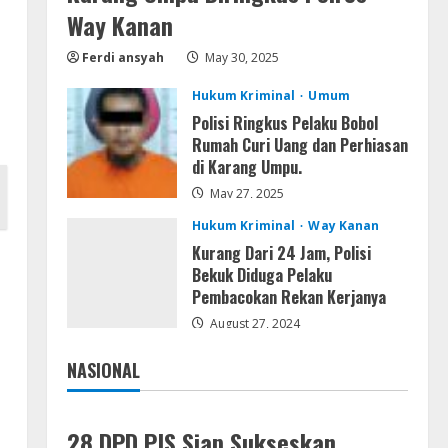
Kemarau Panjang Picu
Way Kanan
Kebakaran di Sangkaran
Ferdi ansyah
May 30, 2025
Bhakti; Rumah Ibu Yuli Hangus
Dilalap Api
4
Hukum Kriminal
Umum
August 7, 2026
Polisi Ringkus Pelaku Bobol
Serialers
Rumah Curi Uang dan Perhiasan
Adobe Acrobat Pro 2021
di Karang Umpu.
Portable only [100% Worked]
[Windows] 2025
May 27, 2025
5
August 7, 2026
Hukum Kriminal
Way Kanan
Kurang Dari 24 Jam, Polisi
Bekuk Diduga Pelaku
Pembacokan Rekan Kerjanya
August 27, 2024
NASIONAL
Jakarta
Nasional
28 DPD PJS Siap Sukseskan