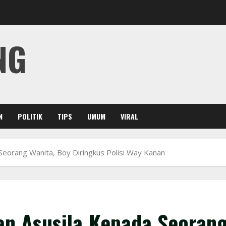
NG
N
POLITIK
TIPS
UMUM
VIRAL
Seorang Wanita, Boy Diringkus Polisi Way Kanan
an Asusila Kepada Seoran