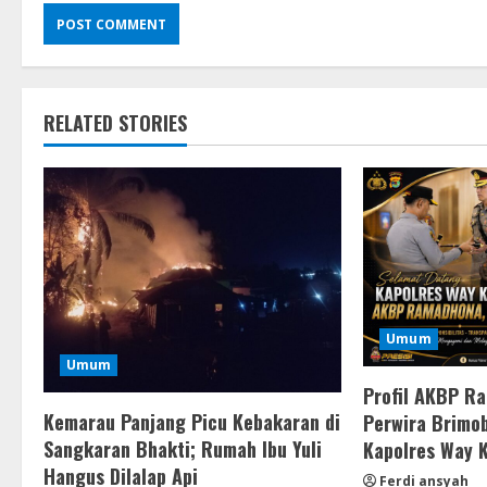
RELATED STORIES
Umum
Umum
Profil AKBP R
Kemarau Panjang Picu Kebakaran di
Perwira Brimob
Sangkaran Bhakti; Rumah Ibu Yuli
Kapolres Way 
Hangus Dilalap Api
Ferdi ansyah