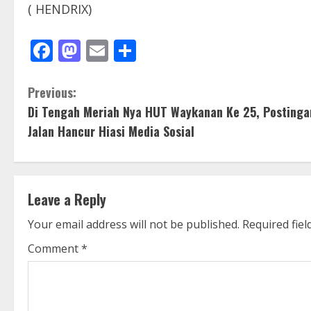
( HENDRIX)
Facebook
Mastodon
Email
Share
C
Previous:
Di Tengah Meriah Nya HUT Waykanan Ke 25, Postinga
o
Jalan Hancur Hiasi Media Sosial
n
t
Leave a Reply
i
Your email address will not be published.
Required fie
n
Comment
*
u
e