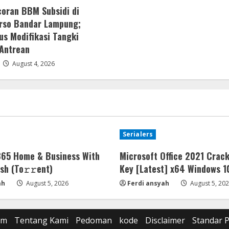
oran BBM Subsidi di
rso Bandar Lampung;
us Modifikasi Tangki
 Antrean
August 4, 2026
Serialers
365 Home & Business With
Microsoft Office 2021 Crack
sh (To𝚛𝚛еnt)
Key [Latest] x64 Windows 1
ah
August 5, 2026
Ferdi ansyah
August 5, 20
om
Tentang Kami
Pedoman
kode
Disclaimer
Standar 