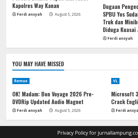
Kapolres Way Kanan
Dugaan Pengec
SPBU Yos Suda
Ferdi ansyah
August 5, 2026
Truk dan Minib
Diduga Kuasai
Ferdi ansyah
YOU MAY HAVE MISSED
Remux
VL
OK! Madam: Bon Voyage 2026 Pre-
Microsoft 
DVDRip Updated Audio Magnet
Crack Engli
Ferdi ansyah
August 5, 2026
Ferdi ansy
Privacy Policy for jurnallampung.c