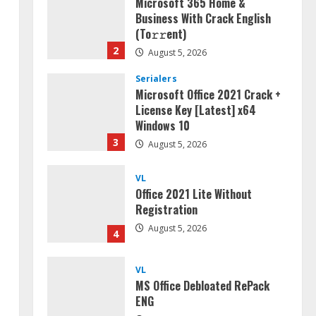
Microsoft 365 Home &
Business With Crack English
(To𝚛𝚛еnt)
2
August 5, 2026
Serialers
Microsoft Office 2021 Crack +
License Key [Latest] x64
Windows 10
3
August 5, 2026
VL
Office 2021 Lite Without
Registration
August 5, 2026
4
VL
MS Office Debloated RePack
ENG