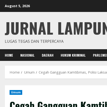
Skip
August 5, 2026
to
content
JURNAL LAMPU
LUGAS TEGAS DAN TERPERCAYA
HOME
NASIONAL
DAERAH
HUKUM KRIMINAL
PARLEME
Home
Umum
Cegah Gangguan Kamtibmas, Polisi Laksan
Umum
Cegah Gangguan Kamtib