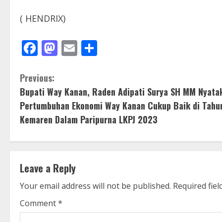
( HENDRIX)
Facebook
Mastodon
Email
Share
C
Previous:
Bupati Way Kanan, Raden Adipati Surya SH MM Nyata
o
Pertumbuhan Ekonomi Way Kanan Cukup Baik di Tahu
n
Kemaren Dalam Paripurna LKPJ 2023
t
i
Leave a Reply
n
Your email address will not be published.
Required fie
u
Comment
*