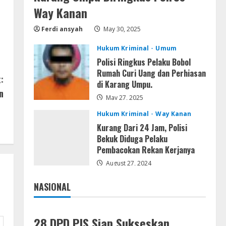
VL
Way Kanan
Office 2021 Lite Without
Registration
Ferdi ansyah
May 30, 2025
August 5, 2026
4
Hukum Kriminal
Umum
Polisi Ringkus Pelaku Bobol
VL
Rumah Curi Uang dan Perhiasan
:
MS Office Debloated RePack
di Karang Umpu.
ENG
n
May 27, 2025
August 5, 2026
5
Hukum Kriminal
Way Kanan
Kurang Dari 24 Jam, Polisi
Bekuk Diduga Pelaku
Pembacokan Rekan Kerjanya
August 27, 2024
NASIONAL
Jakarta
Nasional
28 DPD PJS Siap Sukseskan