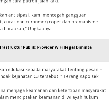
gan cara patroli jalan kaki.
ngkah antisipasi, kami mencegah gangguan
at, curas dan curanmor) copet dan premanisme
ta harapkan,” Ungkapnya.
rastruktur Publik; Provider WiFi Ilegal Diminta
kan edukasi kepada masyarakat tentang pesan –
dak kejahatan C3 tersebut .” Terang Kapolsek.
guna menjaga keamanan dan ketertiban masyarakat
dalam menciptakan keamanan di wilayah hukum