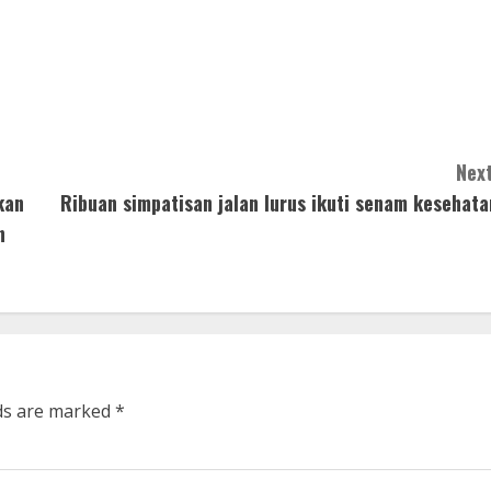
Next
kan
Ribuan simpatisan jalan lurus ikuti senam kesehata
n
lds are marked
*