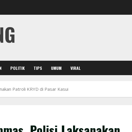
NG
N
POLITIK
TIPS
UMUM
VIRAL
akan Patroli KRYD di Pasar Kasui
mas, Polisi Laksanakan