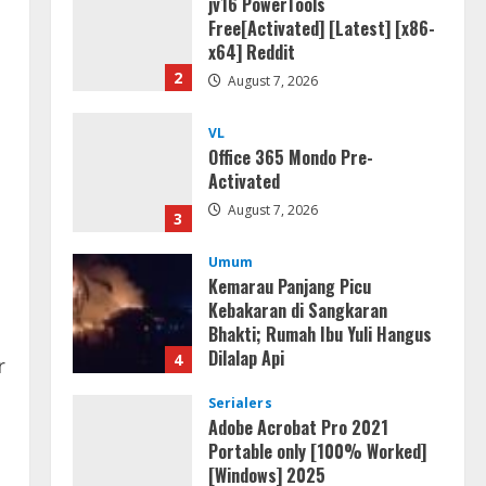
jv16 PowerTools
Free[Activated] [Latest] [x86-
x64] Reddit
2
August 7, 2026
VL
Office 365 Mondo Pre-
Activated
August 7, 2026
3
Umum
Kemarau Panjang Picu
Kebakaran di Sangkaran
Bhakti; Rumah Ibu Yuli Hangus
Dilalap Api
4
r
August 7, 2026
Serialers
Adobe Acrobat Pro 2021
Portable only [100% Worked]
[Windows] 2025