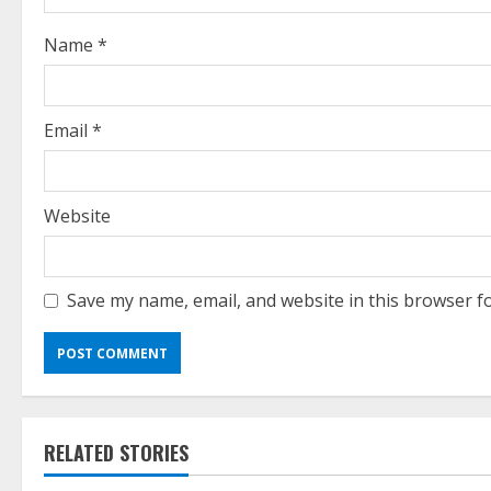
d
i
Name
*
n
g
Email
*
Website
Save my name, email, and website in this browser f
RELATED STORIES