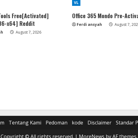
VL
ools Free[Activated]
Office 365 Mondo Pre-Activ
x86-x64] Reddit
Ferdi ansyah
August 7, 20
ah
August 7, 2026
om
Tentang Kami
Pedoman
kode
Disclaimer
Standar 
Copyright © All rights reserved.
|
MoreNews
by AF themes.