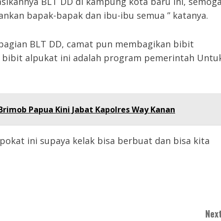
sasikannya BLT DD di kampung kota baru ini, semog
gankan bapak-bapak dan ibu-ibu semua ” katanya.
mbagian BLT DD, camat pun membagikan bibit
bibit alpukat ini adalah program pemerintah Untu
Brimob Papua Kini Jabat Kapolres Way Kanan
pokat ini supaya kelak bisa berbuat dan bisa kita
Next