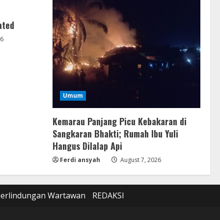
ated
26
Umum
Kemarau Panjang Picu Kebakaran di
Sangkaran Bhakti; Rumah Ibu Yuli
Hangus Dilalap Api
Ferdi ansyah
August 7, 2026
Perlindungan Wartawan
REDAKSI