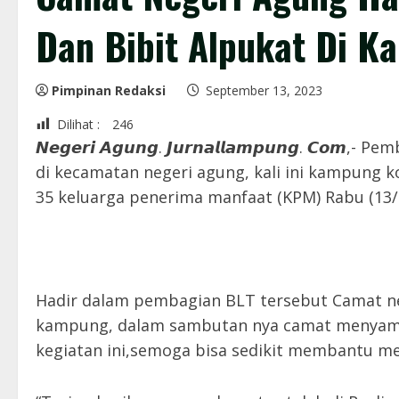
Dan Bibit Alpukat Di 
Pimpinan Redaksi
September 13, 2023
Dilihat :
246
𝙉𝙚𝙜𝙚𝙧𝙞 𝘼𝙜𝙪𝙣𝙜. 𝙅𝙪𝙧𝙣𝙖𝙡𝙡𝙖𝙢𝙥𝙪𝙣𝙜. 
di kecamatan negeri agung, kali ini kampung 
35 keluarga penerima manfaat (KPM) Rabu (13/
Hadir dalam pembagian BLT tersebut Camat ne
kampung, dalam sambutan nya camat menyampa
kegiatan ini,semoga bisa sedikit membantu m