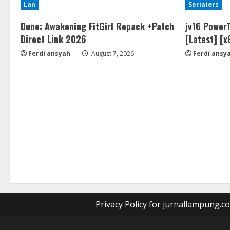
Lan
Serialers
Dune: Awakening FitGirl Repack +Patch
jv16 PowerT
Direct Link 2026
[Latest] [
Ferdi ansyah
August 7, 2026
Ferdi ansy
Privacy Policy for jurnallampung.c