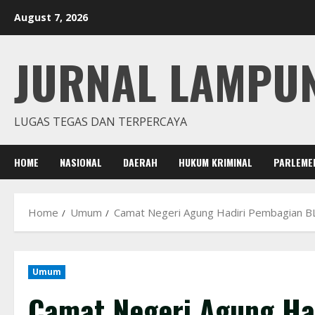
Skip
August 7, 2026
to
content
JURNAL LAMPU
LUGAS TEGAS DAN TERPERCAYA
HOME
NASIONAL
DAERAH
HUKUM KRIMINAL
PARLEME
Home
Umum
Camat Negeri Agung Hadiri Pembagian BL
Umum
Camat Negeri Agung Ha