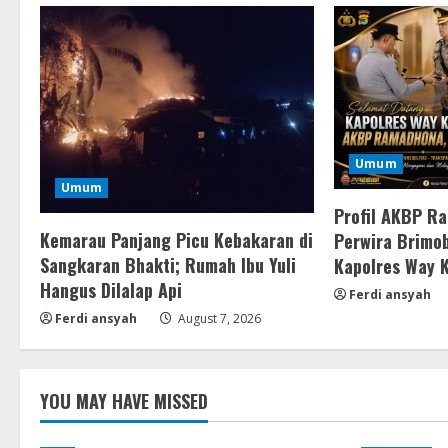
Umum
Umum
Profil AKBP R
Kemarau Panjang Picu Kebakaran di
Perwira Brimob
Sangkaran Bhakti; Rumah Ibu Yuli
Kapolres Way 
Hangus Dilalap Api
Ferdi ansyah
Ferdi ansyah
August 7, 2026
YOU MAY HAVE MISSED