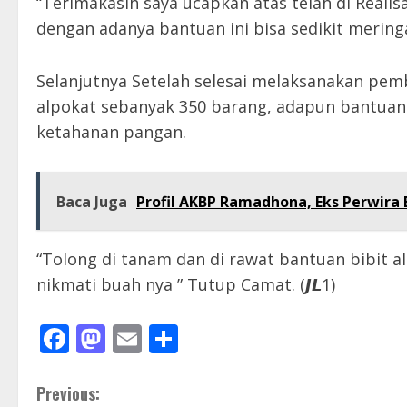
“Terimakasih saya ucapkan atas telah di Reali
dengan adanya bantuan ini bisa sedikit merin
Selanjutnya Setelah selesai melaksanakan pe
alpokat sebanyak 350 barang, adapun bantuan 
ketahanan pangan.
Baca Juga
Profil AKBP Ramadhona, Eks Perwira 
“Tolong di tanam dan di rawat bantuan bibit al
nikmati buah nya ” Tutup Camat. (𝙅𝙇1)
Facebook
Mastodon
Email
Share
C
Previous: