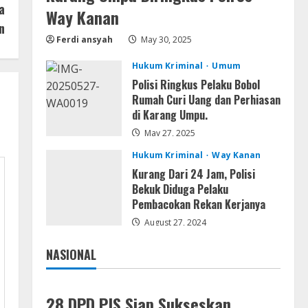
a
Kemarau Panjang Picu
Way Kanan
Kebakaran di Sangkaran
n
Ferdi ansyah
May 30, 2025
Bhakti; Rumah Ibu Yuli Hangus
Dilalap Api
4
Hukum Kriminal
Umum
August 7, 2026
Polisi Ringkus Pelaku Bobol
Serialers
Rumah Curi Uang dan Perhiasan
Adobe Acrobat Pro 2021
di Karang Umpu.
Portable only [100% Worked]
[Windows] 2025
May 27, 2025
5
August 7, 2026
Hukum Kriminal
Way Kanan
Kurang Dari 24 Jam, Polisi
Bekuk Diduga Pelaku
Pembacokan Rekan Kerjanya
August 27, 2024
NASIONAL
Jakarta
Nasional
28 DPD PJS Siap Sukseskan