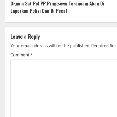
Oknum Sat Pol PP Pringsewu Terancam Akan Di
o
Laporkan Polisi Dan Di Pecat
n
t
Leave a Reply
i
Your email address will not be published.
Required fie
n
Comment
*
u
e
R
e
a