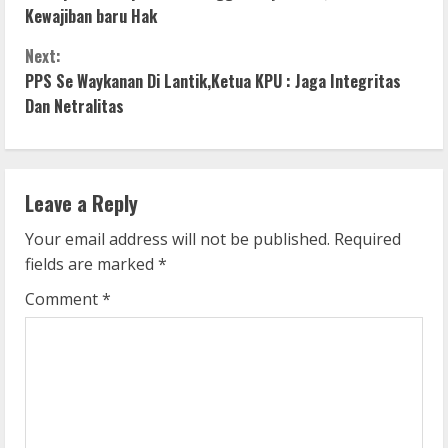
o
Kewajiban baru Hak
n
Next:
PPS Se Waykanan Di Lantik,Ketua KPU : Jaga Integritas
t
Dan Netralitas
i
n
Leave a Reply
u
Your email address will not be published.
Required
e
fields are marked
*
R
Comment
*
e
a
d