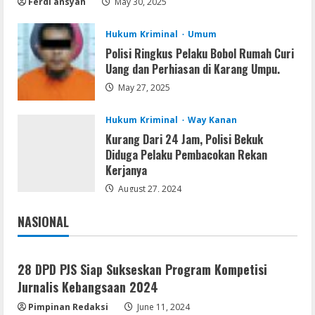
Ferdi ansyah
May 30, 2025
August 7, 2026
2
Hukum Kriminal
Umum
Polisi Ringkus Pelaku Bobol Rumah Curi
Serialers
Uang dan Perhiasan di Karang Umpu.
VMware Workstation Portable +
Activator Final
May 27, 2025
August 6, 2026
3
Hukum Kriminal
Way Kanan
Kurang Dari 24 Jam, Polisi Bekuk
Serialers
Diduga Pelaku Pembacokan Rekan
MATLAB Crack + Portable Clean
Kerjanya
Premium
August 27, 2024
August 6, 2026
4
NASIONAL
Jakarta
Nasional
Serialers
Ableton Live Crack + Portable Windows
28 DPD PJS Siap Sukseskan Program Kompetisi
10 (x32x64)
Jurnalis Kebangsaan 2024
August 6, 2026
5
Pimpinan Redaksi
June 11, 2024