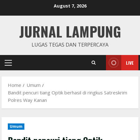
Skip
August 7, 2026
to
content
JURNAL LAMPUNG
LUGAS TEGAS DAN TERPERCAYA
LIVE
Primary
Menu
Home
Umum
Bandit pencuri tiang Optik berhasil di ringkus Satreskrim
Polres Way Kanan
Umum