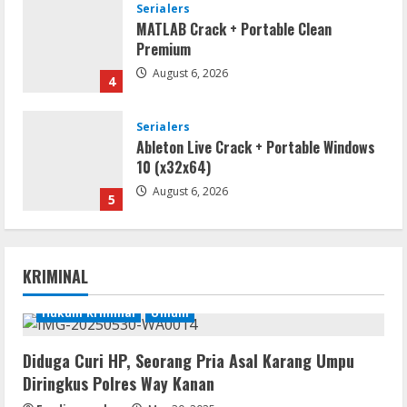
Serialers
MATLAB Crack + Portable Clean
Premium
August 6, 2026
4
Serialers
Ableton Live Crack + Portable Windows
10 (x32x64)
August 6, 2026
5
Remux
Coyote vs. Acme 2026 Pre-DVDRip
KRIMINAL
2160𝚙 AVC
August 7, 2026
Hukum Kriminal
Umum
1
Diduga Curi HP, Seorang Pria Asal Karang Umpu
Serialers
Diringkus Polres Way Kanan
MATLAB R2024b Crack exe [Full] x64
Bypass