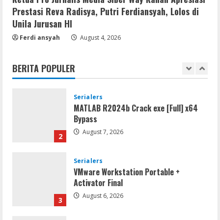
August 6, 2026
5
Prestasi Reva Radisya, Putri Ferdiansyah, Lolos di
Unila Jurusan HI
Remux
Ferdi ansyah
August 4, 2026
Coyote vs. Acme 2026 Pre-DVDRip
2160𝚙 AVC
BERITA POPULER
August 7, 2026
1
Serialers
MATLAB R2024b Crack exe [Full] x64
Bypass
August 7, 2026
2
Serialers
VMware Workstation Portable +
Activator Final
August 6, 2026
3