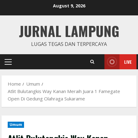
Skip
August 9, 2026
to
content
JURNAL LAMPUNG
LUGAS TEGAS DAN TERPERCAYA
LIVE
Primary
Menu
Home
Umum
Atlit Bulutangkis Way Kanan Meraih Juara 1 Famegate
Open Di Gedung Olahraga Sukarame
Umum