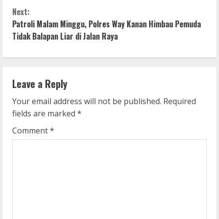
n
Next:
t
Patroli Malam Minggu, Polres Way Kanan Himbau Pemuda
i
Tidak Balapan Liar di Jalan Raya
n
u
Leave a Reply
e
Your email address will not be published.
Required
fields are marked
*
R
Comment
*
e
a
d
i