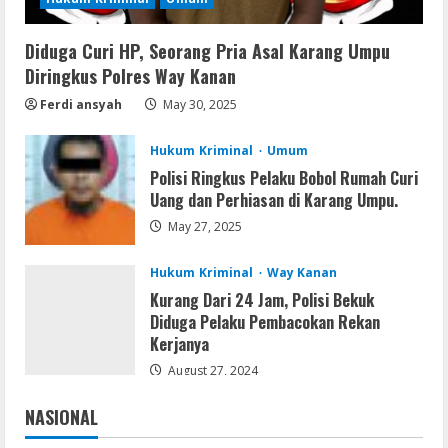
August 9, 2026
3
Diduga Curi HP, Seorang Pria Asal Karang Umpu
Resettools
Diringkus Polres Way Kanan
Display Changer X Portable + Crack
[Final] (x64) Final FileCR
Ferdi ansyah
May 30, 2025
August 9, 2026
4
Hukum Kriminal
Umum
Polisi Ringkus Pelaku Bobol Rumah Curi
Img
Uang dan Perhiasan di Karang Umpu.
Office 2019 LTSC Professional Plus
May 27, 2025
Debloated Tоrrеnt
August 8, 2026
5
Hukum Kriminal
Way Kanan
Kurang Dari 24 Jam, Polisi Bekuk
Diduga Pelaku Pembacokan Rekan
Kerjanya
August 27, 2024
NASIONAL
Jakarta
Nasional