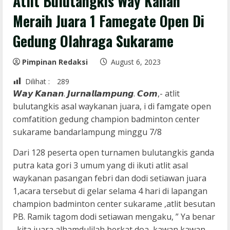
Atlit Bulutangkis Way Kanan
Meraih Juara 1 Famegate Open Di
Gedung Olahraga Sukarame
Pimpinan Redaksi
August 6, 2023
Dilihat :
289
𝙒𝙖𝙮 𝙆𝙖𝙣𝙖𝙣. 𝙅𝙪𝙧𝙣𝙖𝙡𝙡𝙖𝙢𝙥𝙪𝙣𝙜. 𝘾𝙤𝙢,- atlit
bulutangkis asal waykanan juara, i di famgate open
comfatition gedung champion badminton center
sukarame bandarlampung minggu 7/8
Dari 128 peserta open turnamen bulutangkis ganda
putra kata gori 3 umum yang di ikuti atlit asal
waykanan pasangan febri dan dodi setiawan juara
1,acara tersebut di gelar selama 4 hari di lapangan
champion badminton center sukarame ,atlit besutan
PB. Ramik tagom dodi setiawan mengaku, ” Ya benar
, kita juara alhamdulilah berkat doa, kawan kawan