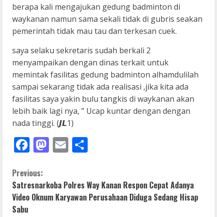
berapa kali mengajukan gedung badminton di
waykanan namun sama sekali tidak di gubris seakan
pemerintah tidak mau tau dan terkesan cuek.
saya selaku sekretaris sudah berkali 2
menyampaikan dengan dinas terkait untuk
memintak fasilitas gedung badminton alhamdulilah
sampai sekarang tidak ada realisasi ,jika kita ada
fasilitas saya yakin bulu tangkis di waykanan akan
lebih baik lagi nya, ” Ucap kuntar dengan dengan
nada tinggi. (𝙅𝙇1)
Facebook
Mastodon
Email
Share
C
Previous:
Satresnarkoba Polres Way Kanan Respon Cepat Adanya
o
Video Oknum Karyawan Perusahaan Diduga Sedang Hisap
Sabu