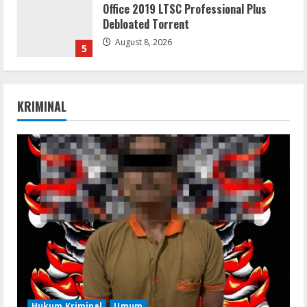
Office 2019 LTSC Professional Plus
Debloated Tоrrеnt
August 8, 2026
5
Movies
KRIMINAL
CAMRip 4KUHD AVC Dual Audio Torr𝐞nt
August 9, 2026
1
Umum
Satreskrim Polres Way Kanan Ungkap
Kasus Persetubuhan terhadap Anak,
Tersangka Ayah Tiri Diamankan
2
August 9, 2026
Coop
Uncharted: Legacy of Thieves
Collection Compressed Repack 2026
Hukum Kriminal
Umum