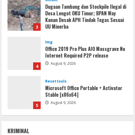
Dugaan Tambang dan Stockpile Ilegal di
Desa Lengot OKU Timur; BPAN Way
Kanan Desak APH Tindak Tegas Sesuai
UU Minerba
3
August 10, 2026
Img
Office 2019 Pro Plus AIO Massgrave No
Internet Required P2P release
August 9, 2026
4
Resettools
Microsoft Office Portable + Activator
Stable [x86x64]
August 9, 2026
5
Resettools
MyLanViewer Crack + Portable All
KRIMINAL
Versions (x86-x64) [Final] 2026