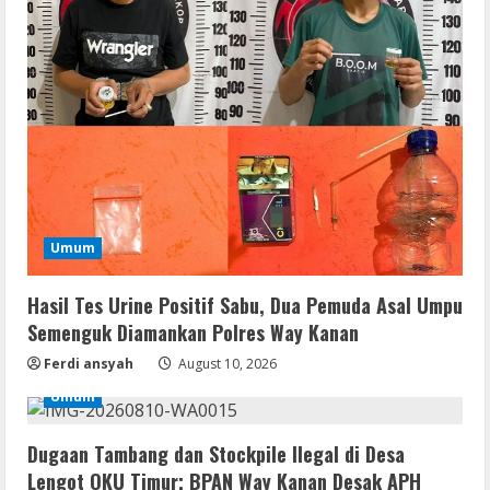
Umum
Hasil Tes Urine Positif Sabu, Dua
Pemuda Asal Umpu Semenguk
Diamankan Polres Way Kanan
2
August 10, 2026
Umum
Umum
Dugaan Tambang dan Stockpile Ilegal di
Hasil Tes Urine Positif Sabu, Dua Pemuda Asal Umpu
Desa Lengot OKU Timur; BPAN Way
Semenguk Diamankan Polres Way Kanan
Kanan Desak APH Tindak Tegas Sesuai
UU Minerba
Ferdi ansyah
August 10, 2026
3
August 10, 2026
Umum
Img
Office 2019 Pro Plus AIO Massgrave No
Dugaan Tambang dan Stockpile Ilegal di Desa
Internet Required P2P release
Lengot OKU Timur; BPAN Way Kanan Desak APH