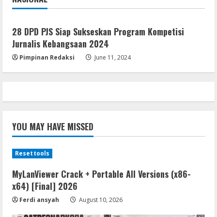
Jakarta
Nasional
Resettools
Microsoft Office Portable + Activator
28 DPD PJS Siap Sukseskan Program Kompetisi
Stable [x86x64]
Jurnalis Kebangsaan 2024
August 9, 2026
5
Pimpinan Redaksi
June 11, 2024
YOU MAY HAVE MISSED
Resettools
MyLanViewer Crack + Portable All Versions (x86-
x64) [Final] 2026
Ferdi ansyah
August 10, 2026