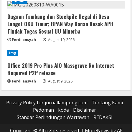
Umum
Dugaan Tambang dan Stockpile Ilegal di Desa
Lengot OKU Timur; BPAN Way Kanan Desak APH
Tindak Tegas Sesuai UU Minerba
Ferdi ansyah
August 10, 2026
Img
Office 2019 Pro Plus AIO Massgrave No Internet
Required P2P release
Ferdi ansyah
August 9, 2026
Privacy Policy for jurnallampung.com
Tentang Kami
Pedoman
kode
Disclaimer
Standar Perlindungan Wartawan
REDAKSI
Copyright © All rights reserved.
|
MoreNews
by AF