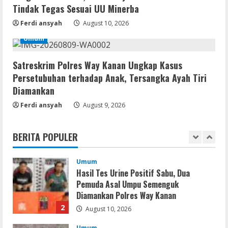
August 9, 2026
Tindak Tegas Sesuai UU Minerba
4
Ferdi ansyah
August 10, 2026
Resettools
Umum
Microsoft Office Portable + Activator
Stable [x86x64]
Satreskrim Polres Way Kanan Ungkap Kasus
August 9, 2026
5
Persetubuhan terhadap Anak, Tersangka Ayah Tiri
Diamankan
Resettools
Ferdi ansyah
August 9, 2026
MyLanViewer Crack + Portable All
Versions (x86-x64) [Final] 2026
BERITA POPULER
August 10, 2026
1
Umum
Hasil Tes Urine Positif Sabu, Dua
Pemuda Asal Umpu Semenguk
Diamankan Polres Way Kanan
2
August 10, 2026
Umum