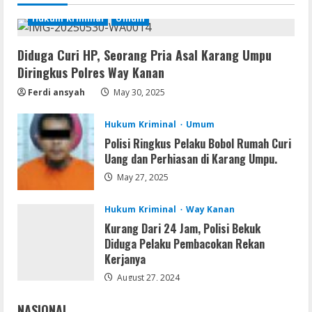
August 10, 2026
Hukum Kriminal
Umum
1
Umum
Diduga Curi HP, Seorang Pria Asal Karang Umpu
Hasil Tes Urine Positif Sabu, Dua
Diringkus Polres Way Kanan
Pemuda Asal Umpu Semenguk
Ferdi ansyah
May 30, 2025
Diamankan Polres Way Kanan
2
August 10, 2026
Hukum Kriminal
Umum
Umum
Polisi Ringkus Pelaku Bobol Rumah Curi
Dugaan Tambang dan Stockpile Ilegal di
Uang dan Perhiasan di Karang Umpu.
Desa Lengot OKU Timur; BPAN Way
May 27, 2025
Kanan Desak APH Tindak Tegas Sesuai
UU Minerba
3
Hukum Kriminal
Way Kanan
August 10, 2026
Kurang Dari 24 Jam, Polisi Bekuk
Img
Diduga Pelaku Pembacokan Rekan
Office 2019 Pro Plus AIO Massgrave No
Kerjanya
Internet Required P2P release
August 27, 2024
August 9, 2026
4
NASIONAL