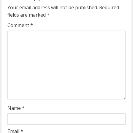
e
Your email address will not be published.
Required
fields are marked
*
R
Comment
*
e
a
d
i
n
g
Name
*
Email
*