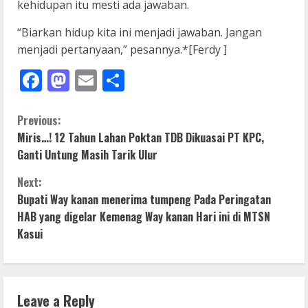
kehidupan itu mesti ada jawaban.
“Biarkan hidup kita ini menjadi jawaban. Jangan
menjadi pertanyaan,” pesannya.*[Ferdy ]
Facebook
Mastodon
Email
Share
C
Previous:
Miris…! 12 Tahun Lahan Poktan TDB Dikuasai PT KPC,
o
Ganti Untung Masih Tarik Ulur
n
Next:
Bupati Way kanan menerima tumpeng Pada Peringatan
t
HAB yang digelar Kemenag Way kanan Hari ini di MTSN
i
Kasui
n
u
Leave a Reply