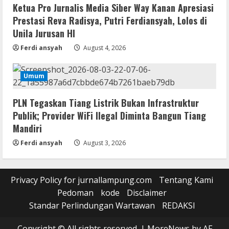
Ketua Pro Jurnalis Media Siber Way Kanan Apresiasi
Prestasi Reva Radisya, Putri Ferdiansyah, Lolos di
Unila Jurusan HI
Ferdi ansyah
August 4, 2026
Umum
PLN Tegaskan Tiang Listrik Bukan Infrastruktur
Publik; Provider WiFi Ilegal Diminta Bangun Tiang
Mandiri
Ferdi ansyah
August 3, 2026
Privacy Policy for jurnallampung.com
Tentang Kami
Pedoman
kode
Disclaimer
Standar Perlindungan Wartawan
REDAKSI
Copyright © All rights reserved.
|
MoreNews
by AF