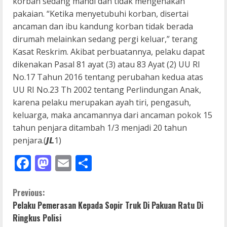
korban sedang mandi dan tidak mengenakan
pakaian. “Ketika menyetubuhi korban, disertai
ancaman dan ibu kandung korban tidak berada
dirumah melainkan sedang pergi keluar,” terang
Kasat Reskrim. Akibat perbuatannya, pelaku dapat
dikenakan Pasal 81 ayat (3) atau 83 Ayat (2) UU RI
No.17 Tahun 2016 tentang perubahan kedua atas
UU RI No.23 Th 2002 tentang Perlindungan Anak,
karena pelaku merupakan ayah tiri, pengasuh,
keluarga, maka ancamannya dari ancaman pokok 15
tahun penjara ditambah 1/3 menjadi 20 tahun
penjara.(𝙅𝙇1)
Facebook
Mastodon
Email
Share
C
Previous:
Pelaku Pemerasan Kepada Sopir Truk Di Pakuan Ratu Di
o
Ringkus Polisi