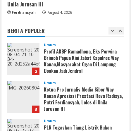
Unila Jurusan HI
Umum
Ferdi ansyah
Profil AKBP Ramadhona, Eks Perwira
August 4, 2026
Brimob Papua Kini Jabat Kapolres Way
Kanan,Masyarakat Ogan Di Lampung
BERITA POPULER
Doakan Jadi Jendral
2
August 4, 2026
Umum
Ketua Pro Jurnalis Media Siber Way
Kanan Apresiasi Prestasi Reva Radisya,
Putri Ferdiansyah, Lolos di Unila
Jurusan HI
3
August 4, 2026
Umum
PLN Tegaskan Tiang Listrik Bukan
Infrastruktur Publik; Provider WiFi
Ilegal Diminta Bangun Tiang Mandiri
4
August 3, 2026
Umum
Marak WiFi Ilegal Numpang Tiang PLN di