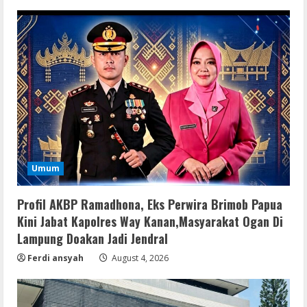
Umum
Umum
Profil AKBP Ramadhona, Eks Perwira
Profil AKBP Ramadhona, Eks Perwira Brimob Papua
Brimob Papua Kini Jabat Kapolres Way
Kini Jabat Kapolres Way Kanan,Masyarakat Ogan Di
Kanan,Masyarakat Ogan Di Lampung
Lampung Doakan Jadi Jendral
Doakan Jadi Jendral
2
Ferdi ansyah
August 4, 2026
August 4, 2026
Umum
Ketua Pro Jurnalis Media Siber Way
Kanan Apresiasi Prestasi Reva Radisya,