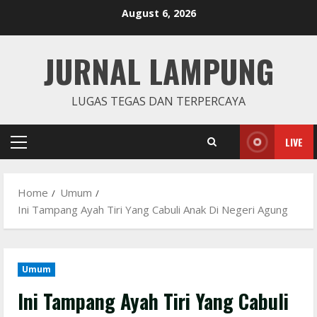
Skip
August 6, 2026
to
content
JURNAL LAMPUNG
LUGAS TEGAS DAN TERPERCAYA
LIVE
Primary
Menu
Home
Umum
Ini Tampang Ayah Tiri Yang Cabuli Anak Di Negeri Agung
Umum
Ini Tampang Ayah Tiri Yang Cabuli