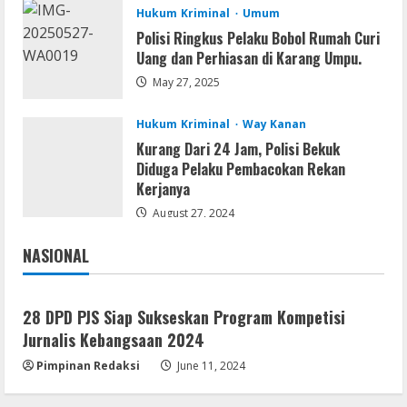
Hukum Kriminal
Umum
August 4, 2026
Umum
Polisi Ringkus Pelaku Bobol Rumah Curi
PLN Tegaskan Tiang Listrik Bukan
Uang dan Perhiasan di Karang Umpu.
Infrastruktur Publik; Provider WiFi
May 27, 2025
Ilegal Diminta Bangun Tiang Mandiri
4
August 3, 2026
Hukum Kriminal
Way Kanan
Kurang Dari 24 Jam, Polisi Bekuk
Umum
Diduga Pelaku Pembacokan Rekan
Marak WiFi Ilegal Numpang Tiang PLN di
Kerjanya
Buay Bahuga dan Way Tuba, Ancam
Keselamatan Warga
August 27, 2024
5
August 3, 2026
NASIONAL
Jakarta
Nasional
28 DPD PJS Siap Sukseskan Program Kompetisi
Jurnalis Kebangsaan 2024
Pimpinan Redaksi
June 11, 2024