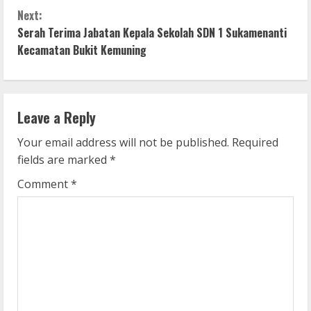
n
Next:
Serah Terima Jabatan Kepala Sekolah SDN 1 Sukamenanti
t
Kecamatan Bukit Kemuning
i
n
Leave a Reply
u
Your email address will not be published.
Required
e
fields are marked
*
R
Comment
*
e
a
d
i