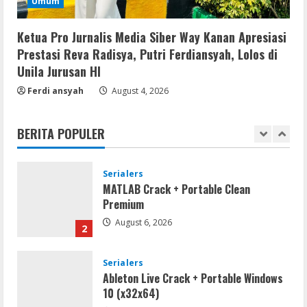
Umum
Profil AKBP Ramadhona, Eks Perwira
Brimob Papua Kini Jabat Kapolres Way
Kanan
Ketua Pro Jurnalis Media Siber Way Kanan Apresiasi
5
Prestasi Reva Radisya, Putri Ferdiansyah, Lolos di
August 5, 2026
Unila Jurusan HI
Serialers
Ferdi ansyah
August 4, 2026
VMware Workstation Portable +
Activator Final
BERITA POPULER
August 6, 2026
1
Serialers
MATLAB Crack + Portable Clean
Premium
August 6, 2026
2
Serialers
Ableton Live Crack + Portable Windows
10 (x32x64)