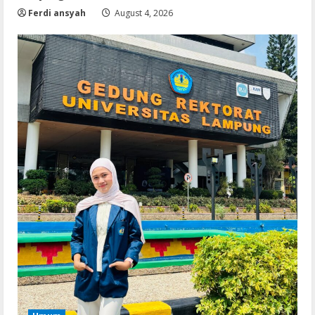
Ferdi ansyah
August 4, 2026
Serialers
MATLAB Crack + Portable Clean
Premium
August 6, 2026
2
Serialers
Ableton Live Crack + Portable Windows
10 (x32x64)
August 6, 2026
3
Lan
Assassin’s Creed Shadows Digital
Deluxe Edition Cracked Rune Release
for Desktop
4
August 6, 2026
Umum