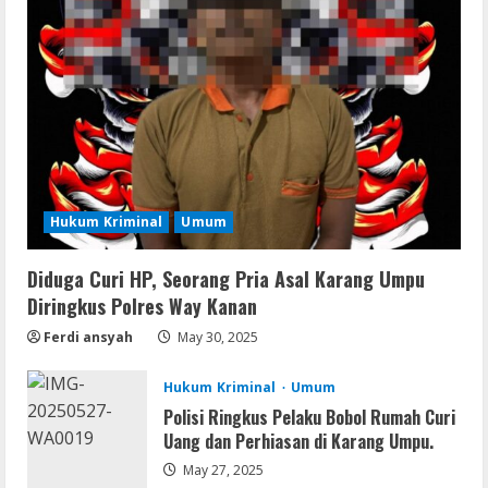
Serialers
MATLAB Crack + Portable Clean
Premium
August 6, 2026
2
Serialers
Ableton Live Crack + Portable Windows
10 (x32x64)
Hukum Kriminal
Umum
August 6, 2026
3
Diduga Curi HP, Seorang Pria Asal Karang Umpu
Lan
Assassin’s Creed Shadows Digital
Diringkus Polres Way Kanan
Deluxe Edition Cracked Rune Release
Ferdi ansyah
May 30, 2025
for Desktop
4
August 6, 2026
Hukum Kriminal
Umum
Polisi Ringkus Pelaku Bobol Rumah Curi
Umum
Uang dan Perhiasan di Karang Umpu.
Profil AKBP Ramadhona, Eks Perwira
Brimob Papua Kini Jabat Kapolres Way
May 27, 2025