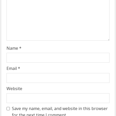
a
d
i
n
g
Name
*
Email
*
Website
Save my name, email, and website in this browser
for the next time I comment.