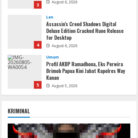
August 6, 2026
3
Lan
Assassin’s Creed Shadows Digital
Deluxe Edition Cracked Rune Release
for Desktop
4
August 6, 2026
Umum
Profil AKBP Ramadhona, Eks Perwira
Brimob Papua Kini Jabat Kapolres Way
Kanan
5
August 5, 2026
Serialers
VMware Workstation Portable +
KRIMINAL
Activator Final
August 6, 2026
1