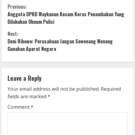
C
Previous:
Anggota DPRD Waykanan Kecam Keras Penambakan Yang
o
Dilakukan Oknum Polisi
n
Next:
Deni Ribowo: Perusahaan Jangan Sewenang Wenang
t
Gunakan Aparat Negara
i
n
Leave a Reply
u
Your email address will not be published.
Required
e
fields are marked
*
R
Comment
*
e