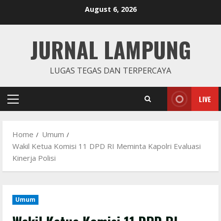
Skip
August 6, 2026
to
content
JURNAL LAMPUNG
LUGAS TEGAS DAN TERPERCAYA
LIVE
Primary
Menu
Home
Umum
Wakil Ketua Komisi 11 DPD RI Meminta Kapolri Evaluasi
Kinerja Polisi
Umum