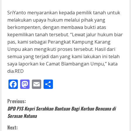
SriYanto menyarankan kepada pemilik tanah untuk
melakukan upaya hukum melalui pihak yang
berkompenten, dengan membawa bukti atas
kepemilikan tanah tersebut. “Lewat jalur hukum biar
pas, kami sebagai Perangkat Kampung Karang
Umpu akan mengikuti proses tersebut. Hasil dari
semua yang terjadi dan yang kami lakukan ini telah
saya laporkan ke Camat Blambangan Umpu,” kata
dia.RED
Facebook
Mastodon
Email
Share
C
Previous:
DPD PJS Kepri Serahkan Bantuan Bagi Korban Bencana di
o
Serasan Natuna
n
Next: