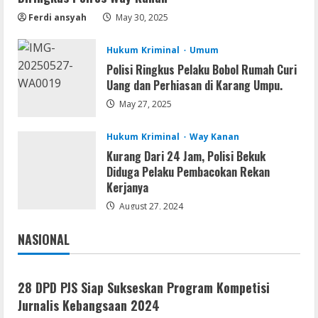
Cracked x86-x64 [no Virus]
Ferdi ansyah
May 30, 2025
August 8, 2026
2
Hukum Kriminal
Umum
Polisi Ringkus Pelaku Bobol Rumah Curi
Uang dan Perhiasan di Karang Umpu.
Remux
May 27, 2025
August 7, 2026
3
Hukum Kriminal
Way Kanan
Kurang Dari 24 Jam, Polisi Bekuk
Lan
Diduga Pelaku Pembacokan Rekan
Dune: Awakening FitGirl Repack +Patch
Kerjanya
Direct Link 2026
August 27, 2024
August 7, 2026
4
NASIONAL
Jakarta
Nasional
Serialers
jv16 PowerTools Free[Activated]
28 DPD PJS Siap Sukseskan Program Kompetisi
[Latest] [x86-x64] Reddit
Jurnalis Kebangsaan 2024
August 7, 2026
5