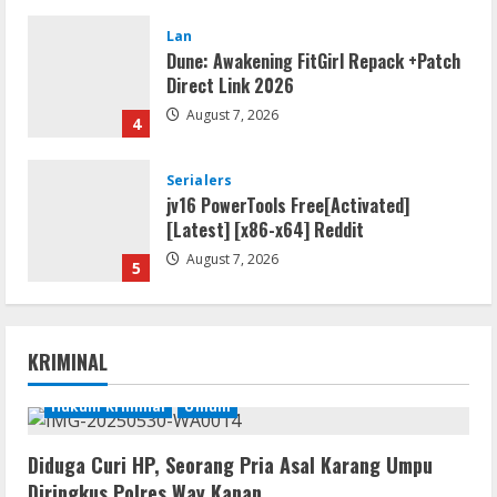
Lan
Dune: Awakening FitGirl Repack +Patch
Direct Link 2026
August 7, 2026
4
Serialers
jv16 PowerTools Free[Activated]
[Latest] [x86-x64] Reddit
August 7, 2026
5
Resettools
Vpn One Click Cracked x86-x64 [no
KRIMINAL
Virus]
August 8, 2026
Hukum Kriminal
Umum
1
Diduga Curi HP, Seorang Pria Asal Karang Umpu
Resettools
Diringkus Polres Way Kanan
GraphPad Prism Academic & Corporate