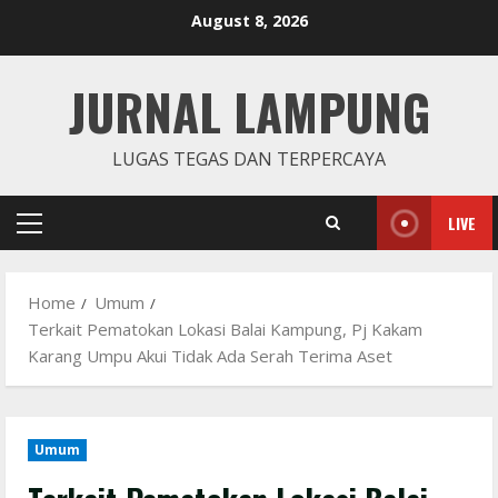
Skip
August 8, 2026
to
content
JURNAL LAMPUNG
LUGAS TEGAS DAN TERPERCAYA
LIVE
Primary
Menu
Home
Umum
Terkait Pematokan Lokasi Balai Kampung, Pj Kakam
Karang Umpu Akui Tidak Ada Serah Terima Aset
Umum