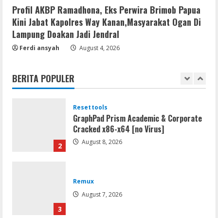
[Latest] [x86-x64] Reddit
Profil AKBP Ramadhona, Eks Perwira Brimob Papua
August 7, 2026
5
Kini Jabat Kapolres Way Kanan,Masyarakat Ogan Di
Lampung Doakan Jadi Jendral
Resettools
Ferdi ansyah
August 4, 2026
Vpn One Click Cracked x86-x64 [no
Virus]
BERITA POPULER
August 8, 2026
1
Resettools
GraphPad Prism Academic & Corporate
Cracked x86-x64 [no Virus]
August 8, 2026
2
Remux
August 7, 2026
3