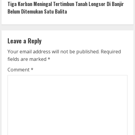
Tiga Korban Meningal Tertimbun Tanah Longsor Di Banjir
t
Belum Ditemukan Satu Balita
i
n
Leave a Reply
u
Your email address will not be published.
Required
e
fields are marked
*
R
Comment
*
e
a
d
i