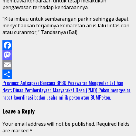
membawa kendaraan untuk tetap melakukan
pengawasan terhadap kendaraannya.
“Kita imbau untuk sembarangan parkir sehingga dapat
menyebabkan terjadinya kemacetan arus lalu lintas dan
atau curanmor,” Tandasnya (Bal)
Facebook
Mastodon
Email
Continue
Previous:
Antisipasi Bencana BPBD Pesawaran Menggelar Latihan
Share
Next:
Dinas Pemberdayaan Masyarakat Desa (PMD) Pekon menggelar
Reading
rapat koordinasi badan usaha milik pekon atau BUMPekon.
Leave a Reply
Your email address will not be published.
Required fields
are marked
*