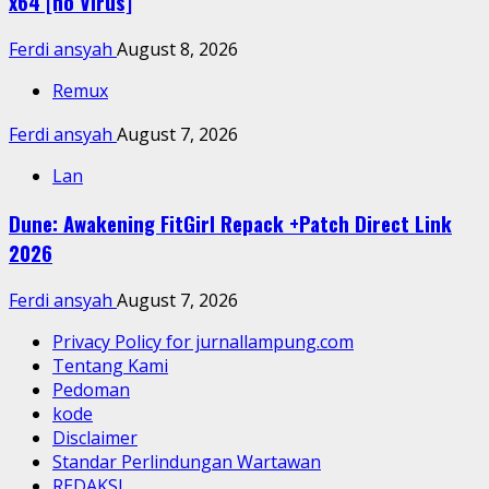
x64 [no Virus]
Ferdi ansyah
August 8, 2026
Remux
Ferdi ansyah
August 7, 2026
Lan
Dune: Awakening FitGirl Repack +Patch Direct Link
2026
Ferdi ansyah
August 7, 2026
Privacy Policy for jurnallampung.com
Tentang Kami
Pedoman
kode
Disclaimer
Standar Perlindungan Wartawan
REDAKSI