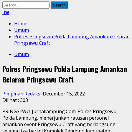
Search
for:
Live
Home
Umum
Polres Pringsewu Polda Lampung Amankan Gelaran
Pringsewu Craft
Umum
Polres Pringsewu Polda Lampung Amankan
Gelaran Pringsewu Craft
Pimpinan Redaksi
December 15, 2022
Dilihat :
303
PRINGSEWU-Jurnallampung.Com-Polres Pringsewu,
Polda Lampung, menerjunkan ratusan personel
amankan event Pringsewu Craft yang berlangsung
selama tiga hari di Komplek Pendopo Kabupaten