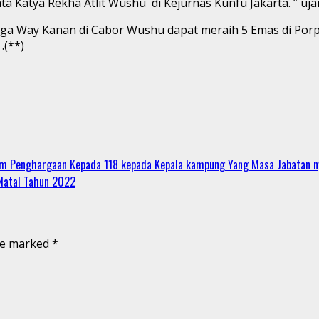
ta Katya Rekha Atlit Wushu di Kejurnas Kunfu Jakarta. ” uja
a Way Kanan di Cabor Wushu dapat meraih 5 Emas di Porpr
.(**)
am Penghargaan Kepada 118 kepada Kepala kampung Yang Masa Jabatan n
Natal Tahun 2022
are marked
*