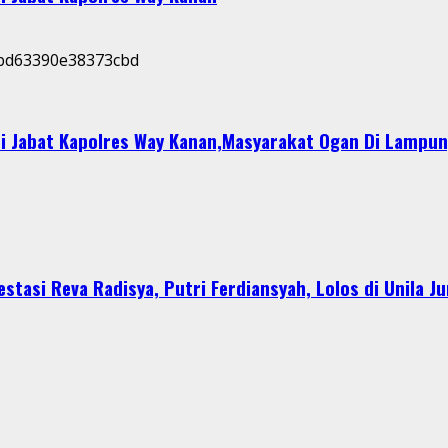
i Jabat Kapolres Way Kanan,Masyarakat Ogan Di Lampun
stasi Reva Radisya, Putri Ferdiansyah, Lolos di Unila J