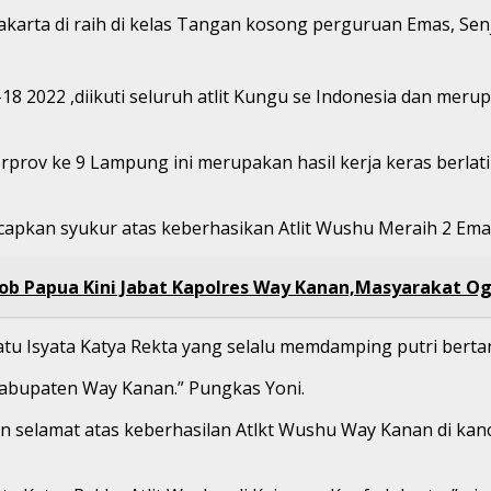
ijakarta di raih di kelas Tangan kosong perguruan Emas, S
8 2022 ,diikuti seluruh atlit Kungu se Indonesia dan meru
rprov ke 9 Lampung ini merupakan hasil kerja keras berlati
apkan syukur atas keberhasikan Atlit Wushu Meraih 2 Emas
mob Papua Kini Jabat Kapolres Way Kanan,Masyarakat Og
u Isyata Katya Rekta yang selalu memdamping putri bertandi
abupaten Way Kanan.” Pungkas Yoni.
an selamat atas keberhasilan Atlkt Wushu Way Kanan di 