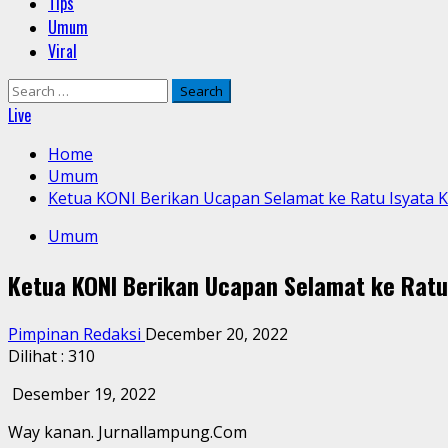
Tips
Umum
Viral
Search
for:
Live
Home
Umum
Ketua KONI Berikan Ucapan Selamat ke Ratu Isyata 
Umum
Ketua KONI Berikan Ucapan Selamat ke Ratu
Pimpinan Redaksi
December 20, 2022
Dilihat :
310
Desember 19, 2022
Way kanan. Jurnallampung.Com