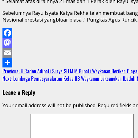
” Selamat atas diraihnya 2 Emas dan 1 Perak oleh Rayu Isya
Sebelumnya Rayu Isyata Katya Rekha telah membuat bangg
Nasional prestasi yangbluar biasa .” Pungkas Agus Runcik. 
Facebook
Mastodon
Email
Continue
Previous:
H.Raden Adipati Surya SH.M,M Bupati Waykanan Berikan Piag
Share
Next:
Lembaga Pemasyarakatan Kelas IIB Waykanan Laksanakan Ibadah 
Reading
Leave a Reply
Your email address will not be published.
Required fields 