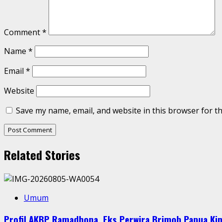
Comment
*
Name
*
Email
*
Website
Save my name, email, and website in this browser for t
Related Stories
Umum
Profil AKBP Ramadhona, Eks Perwira Brimob Papua Kin