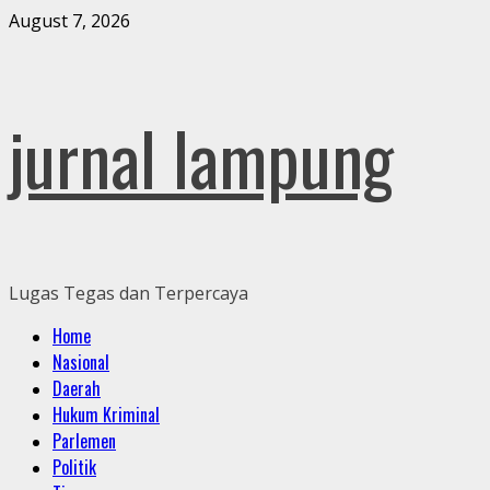
Skip
August 7, 2026
to
content
jurnal lampung
Lugas Tegas dan Terpercaya
Primary
Home
Menu
Nasional
Daerah
Hukum Kriminal
Parlemen
Politik