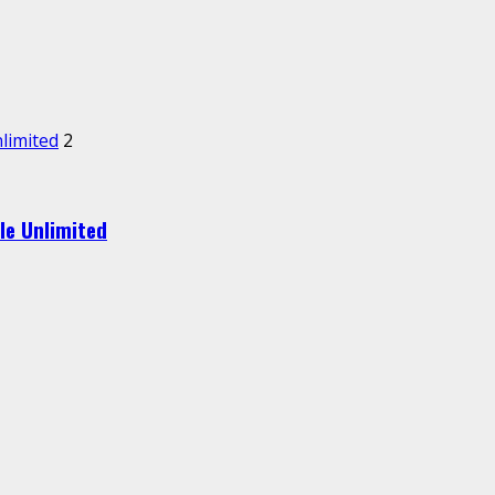
nlimited
2
le Unlimited