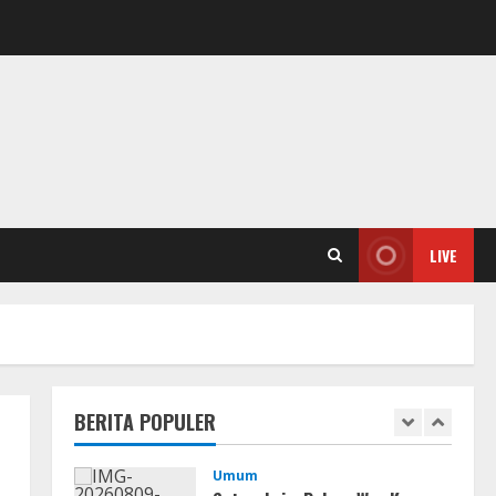
4
Img
Office 2019 LTSC Professional
Plus Debloated Tоrrеnt
August 8, 2026
5
Movies
CAMRip 4KUHD AVC Dual Audio
Torr𝐞nt
LIVE
August 9, 2026
1
Umum
Satreskrim Polres Way Kanan
Ungkap Kasus Persetubuhan
terhadap Anak, Tersangka Ayah
BERITA POPULER
Tiri Diamankan
2
August 9, 2026
Coop