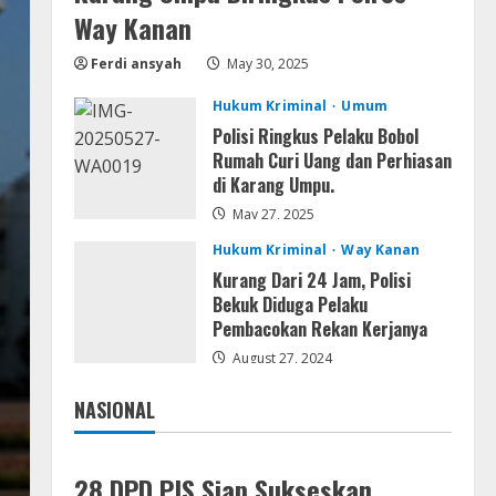
Img
Way Kanan
Office 2019 LTSC Professional
Plus Debloated Tоrrеnt
Ferdi ansyah
May 30, 2025
August 8, 2026
5
Hukum Kriminal
Umum
Polisi Ringkus Pelaku Bobol
Rumah Curi Uang dan Perhiasan
di Karang Umpu.
May 27, 2025
Hukum Kriminal
Way Kanan
Kurang Dari 24 Jam, Polisi
Bekuk Diduga Pelaku
Pembacokan Rekan Kerjanya
August 27, 2024
NASIONAL
Jakarta
Nasional
28 DPD PJS Siap Sukseskan