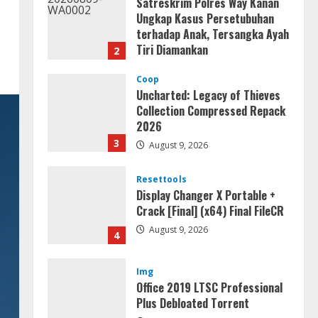
Uncharted: Legacy of Thieves
Collection Compressed Repack
2026
3
August 9, 2026
Resettools
Display Changer X Portable +
Crack [Final] (x64) Final FileCR
August 9, 2026
4
Img
Office 2019 LTSC Professional
Plus Debloated Tоrrеnt
August 8, 2026
5
Movies
CAMRip 4KUHD AVC Dual Audio
Torr𝐞nt