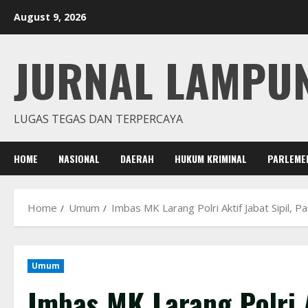
Skip
August 9, 2026
to
content
JURNAL LAMPU
LUGAS TEGAS DAN TERPERCAYA
HOME
NASIONAL
DAERAH
HUKUM KRIMINAL
PARLEME
Home
Umum
Imbas MK Larang Polri Aktif Jabat Sipil, 
Umum
Imbas MK Larang Polri A