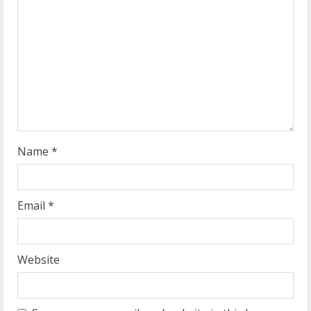
a
d
i
n
g
Name
*
Email
*
Website