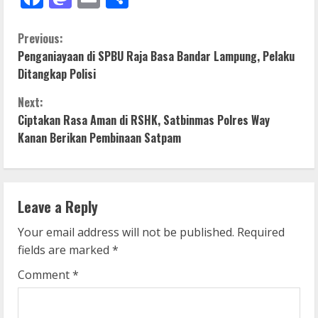
C
Previous:
Penganiayaan di SPBU Raja Basa Bandar Lampung, Pelaku
o
Ditangkap Polisi
n
Next:
Ciptakan Rasa Aman di RSHK, Satbinmas Polres Way
t
Kanan Berikan Pembinaan Satpam
i
n
Leave a Reply
u
Your email address will not be published.
Required
e
fields are marked
*
R
Comment
*
e