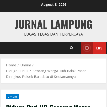
Skip
August 8, 2026
to
content
JURNAL LAMPUNG
LUGAS TEGAS DAN TERPERCAYA
LIVE
Primary
Menu
Home
Umum
Diduga Curi HP, Seorang Warga Tiuh Balak Pasar
Diringkus Polsek Baradatu di Kediamannya
Umum