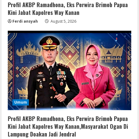
August 8, 2026
2
Profil AKBP Ramadhona, Eks Perwira Brimob Papua
Kini Jabat Kapolres Way Kanan
Movies
Ferdi ansyah
August 5, 2026
Vertex Force 2026 BRRip UHD DDP5.1
𝐘𝐢𝐟𝐲 𝐌𝐨𝐯𝐢𝐞𝐬 Magnet
August 8, 2026
3
Resettools
Vpn One Click Cracked x86-x64 [no
Virus]
August 8, 2026
4
Resettools
Umum
GraphPad Prism Academic & Corporate
Cracked x86-x64 [no Virus]
Profil AKBP Ramadhona, Eks Perwira Brimob Papua
August 8, 2026
5
Kini Jabat Kapolres Way Kanan,Masyarakat Ogan Di
Lampung Doakan Jadi Jendral