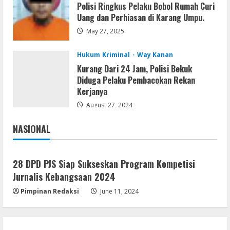
Polisi Ringkus Pelaku Bobol Rumah Curi
Movies
Uang dan Perhiasan di Karang Umpu.
Vertex Force 2026 BRRip UHD DDP5.1
𝐘𝐢𝐟𝐲 𝐌𝐨𝐯𝐢𝐞𝐬 Magnet
May 27, 2025
August 8, 2026
3
Hukum Kriminal
Way Kanan
Kurang Dari 24 Jam, Polisi Bekuk
Resettools
Diduga Pelaku Pembacokan Rekan
Vpn One Click Cracked x86-x64 [no
Kerjanya
Virus]
August 27, 2024
August 8, 2026
4
NASIONAL
Jakarta
Nasional
Resettools
GraphPad Prism Academic & Corporate
28 DPD PJS Siap Sukseskan Program Kompetisi
Cracked x86-x64 [no Virus]
Jurnalis Kebangsaan 2024
August 8, 2026
5
Pimpinan Redaksi
June 11, 2024