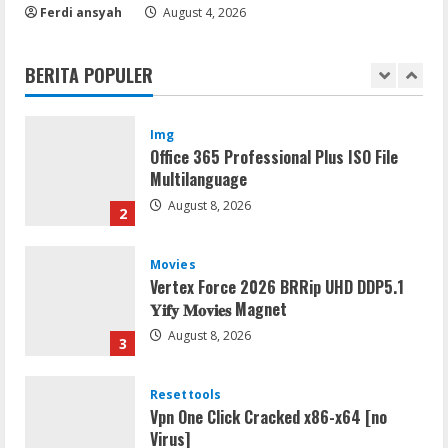
Resettools
Ferdi ansyah
August 4, 2026
Nik Collection (by DxO) Portable [no
Virus] (x64) Reddit
BERITA POPULER
August 8, 2026
1
Img
Office 365 Professional Plus ISO File
Multilanguage
August 8, 2026
2
Movies
Vertex Force 2026 BRRip UHD DDP5.1
𝐘𝐢𝐟𝐲 𝐌𝐨𝐯𝐢𝐞𝐬 Magnet
August 8, 2026
3
Resettools
Vpn One Click Cracked x86-x64 [no
Virus]