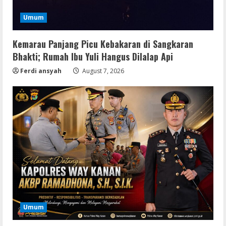
Umum
Kemarau Panjang Picu Kebakaran di Sangkaran
Bhakti; Rumah Ibu Yuli Hangus Dilalap Api
Ferdi ansyah
August 7, 2026
Img
Office 365 Professional Plus ISO File
Umum
Multilanguage