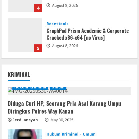
August 8, 2026
4
Resettools
GraphPad Prism Academic & Corporate
Cracked x86-x64 [no Virus]
August 8, 2026
5
Resettools
Nik Collection (by DxO) Portable [no
KRIMINAL
Virus] (x64) Reddit
August 8, 2026
Hukum Kriminal
Umum
1
Diduga Curi HP, Seorang Pria Asal Karang Umpu
Img
Diringkus Polres Way Kanan
Office 365 Professional Plus ISO File
Multilanguage
Ferdi ansyah
May 30, 2025
August 8, 2026
2
Hukum Kriminal
Umum